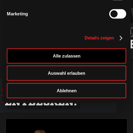
Marketing
94
ROBIN
MARKU
Details zeigen
PRESS
LJUNG
Alle zulassen
Auswahl erlauben
JETZT
JETZT
JETZT
Ablehnen
ENTDECKEN!
ENTDECKEN!
ENTDECKEN!