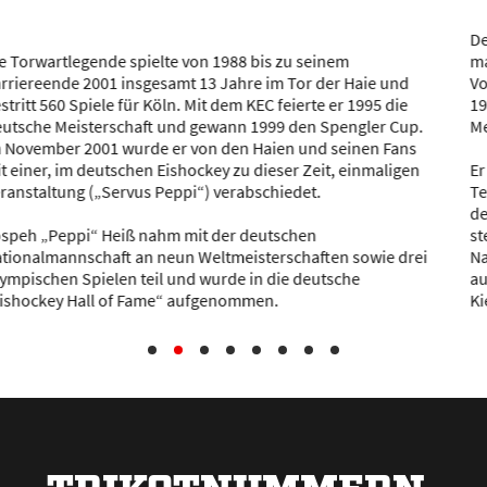
Der Verteidiger trug in insgesamt 13 Spielzeiten für Köln 535-
mal das Trikot der Haie, erzielte dabei 178 Tore, gab 305
Vorlagen und sammelte somit 483 Scorerpunkte. Von 1977 bis
1979 und von 1983 bis 1992 gewann er sechsmal die Deutsche
Meisterschaft mit Köln.
Er stand zudem 15 Mal in Folge im „Bundesliga“-All-Star-
Team, wurde fünfmal „Spieler des Jahres“, gewann 1976 mit
der Nationalmannschaft die olympische Bronzemedaille,
stellte mit 320 Länderspielen einen Rekord unter den
Nationalspielern auf und wurde sowohl in die deutsche als
auch die internationale „Hall of Fame“ aufgenommen.
Kie
ß
ling prägte ma
ß
geblich das Kölner Eishockey.
TRIKOTNUMMERN-