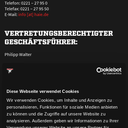
Telefon: 0221 – 27 95 0
Telefax: 0221 – 27 95 50
E-Mail:
info [at] haie.de
VERTRETUNGSBERECHTIGTER
GESCHÄFTSFÜHRER:
Philipp Walter
REGISTERNUMMER:
HRB 104374 beim Amtsgericht Köln
Diese Webseite verwendet Cookies
Wir verwenden Cookies, um Inhalte und Anzeigen zu
UMSATZSTEUER-
personalisieren, Funktionen für soziale Medien anbieten
IDENTIFIKATIONSNUMMER
zu können und die Zugriffe auf unsere Website zu
GEMÄ
ß
§ 27 A
analysieren. Außerdem geben wir Informationen zu Ihrer
Verwendung unserer Website an unsere Partner für