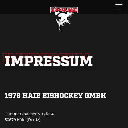
Zum
Menü
Inhalt
öffnen
springen
IMPRESSUM
IMPRESSUM
1972 HAIE EISHOCKEY GMBH
Gummersbacher Stra
ß
e 4
50679 Köln (Deutz)