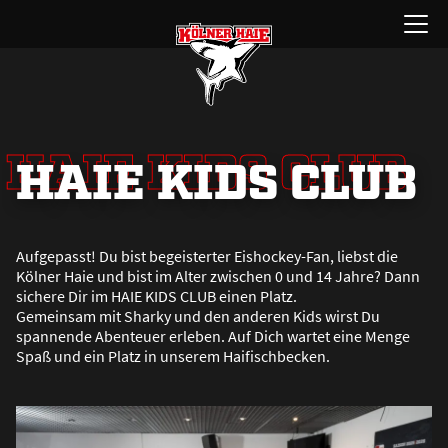
Zum
Menü
Inhalt
öffnen
springen
HAIE KIDS CLUB
HAIE KIDS CLUB
Aufgepasst! Du bist begeisterter Eishockey-Fan, liebst die
Kölner Haie und bist im Alter zwischen 0 und 14 Jahre? Dann
sichere Dir im HAIE KIDS CLUB einen Platz.
Gemeinsam mit Sharky und den anderen Kids wirst Du
spannende Abenteuer erleben. Auf Dich wartet eine Menge
Spa
ß
und ein Platz in unserem Haifischbecken.