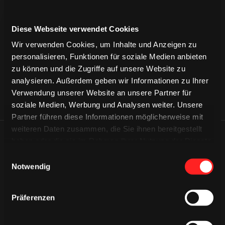
dem Saisonende zum 30.04. des Geschäftsjahres entfällt der
Mitgliedsbeitrag.
Diese Webseite verwendet Cookies
Wir verwenden Cookies, um Inhalte und Anzeigen zu
Dafür brauchst Du nur zusammen mit Deinen Eltern das
personalisieren, Funktionen für soziale Medien anbieten
Anmeldeformular ausfüllen.
zu können und die Zugriffe auf unsere Website zu
analysieren. Außerdem geben wir Informationen zu Ihrer
ZUR ANMELDUNG
Verwendung unserer Website an unsere Partner für
soziale Medien, Werbung und Analysen weiter. Unsere
Partner führen diese Informationen möglicherweise mit
weiteren Daten zusammen, die Sie ihnen bereitgestellt
haben oder die sie im Rahmen Ihrer Nutzung der Dienste
gesammelt haben.
Einwilligungsauswahl
NEWS – #HAIEKIDSCLUB
Notwendig
Präferenzen