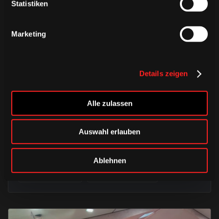
Statistiken
Marketing
Details zeigen
Alle zulassen
MITTWOCH, 04. DEZEMBER 2024
HAIE KIDS CLUB zum
Plätzchenbacken bei MAUEL 1883
Auswahl erlauben
zu Besuch
Ablehnen
HAIE KIDS CLUB
Saison 2024/2025