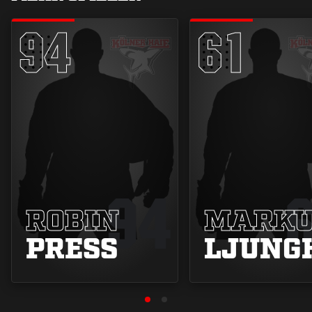
94
61
94
ROBIN
MARKU
PRESS
LJUNG