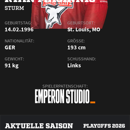
STURM
GEBURTSTAG:
GEBURTSORT:
14.02.1996
St. Louis, MO
NATIONALITÄT:
GRÖSSE:
GER
193 cm
GEWICHT:
SCHUSSHAND:
91 kg
Links
SPIELERPATENSCHAFT:
AKTUELLE SAISON
PLAYOFFS 2026