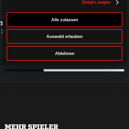
HIGHLIGHTS
Details zeigen
Alle zulassen
ED VON
NHL-DEBÜT FÜR
IN DER 2.
COLUMBUS
Auswahl erlauben
2019
Ablehnen
MEHR SPIELER