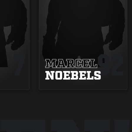
7
92
MARCEL
NOEBELS