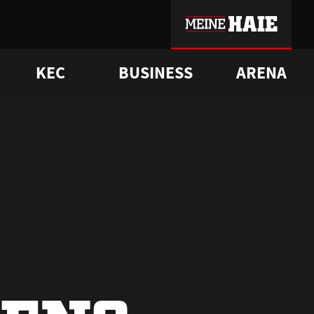
KEC
BUSINESS
ARENA
sgrü
mmer-Historie
pporter Club
Vorverkaufstermine
ß
e
FAQ
Geschichte
Service