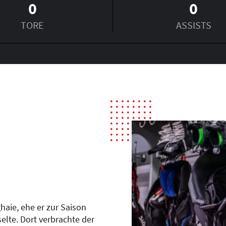
0
0
TORE
ASSISTS
ghaie, ehe er zur Saison
lte. Dort verbrachte der