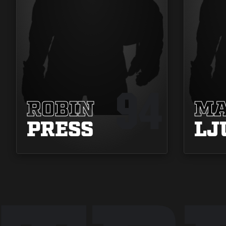
94
ROBIN
MA
PRESS
LJ