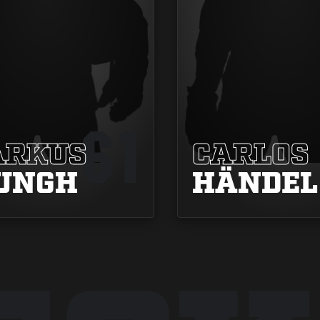
61
RKUS
CARLOS
UNGH
HÄNDEL