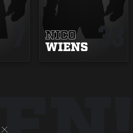
7
33
NICO
WIENS
EN!