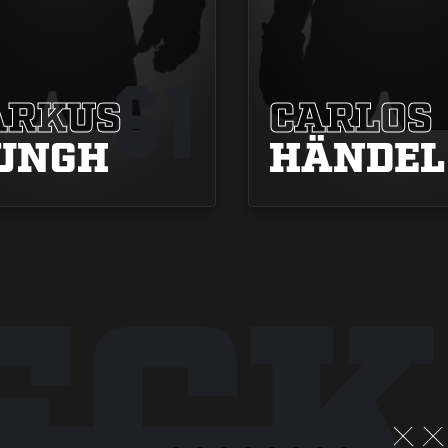
61
RKUS
CARLOS
UNGH
HÄNDEL
ECK