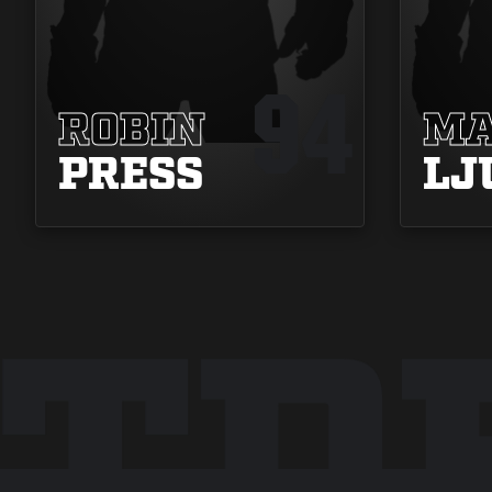
94
ROBIN
MA
PRESS
LJ
NTD