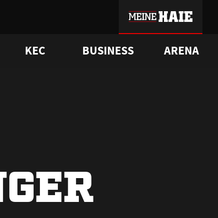
KEC
BUSINESS
ARENA
sgrü
mmer-Historie
pporter Club
Vorverkaufstermine
ß
e
FAQ
Geschichte
Service
NGER