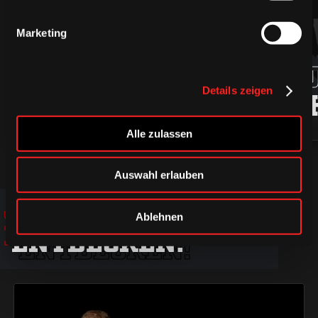
Marketing
94
ROBIN
MARKU
Details zeigen
PRESS
LJUNG
Alle zulassen
Auswahl erlauben
JETZT
JETZT
JETZT
Ablehnen
ENTDECKEN!
ENTDECKEN!
ENTDECKEN!