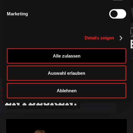
Marketing
94
ROBIN
MARKU
Details zeigen
PRESS
LJUNG
Alle zulassen
Auswahl erlauben
JETZT
JETZT
JETZT
Ablehnen
ENTDECKEN!
ENTDECKEN!
ENTDECKEN!