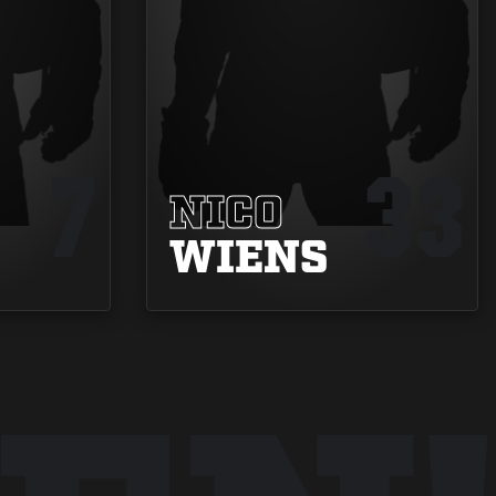
7
33
NICO
WIENS