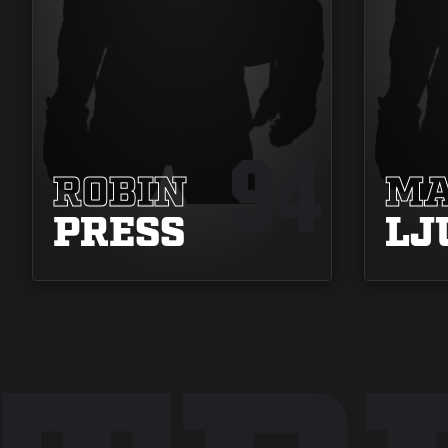
94
ROBIN
MA
PRESS
LJ