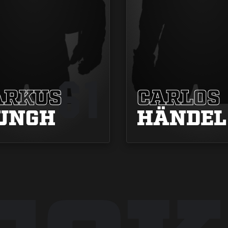
61
RKUS
CARLOS
UNGH
HÄNDEL