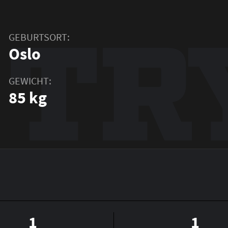
TR
GEBURTSORT:
Oslo
GEWICHT:
85 kg
1
1