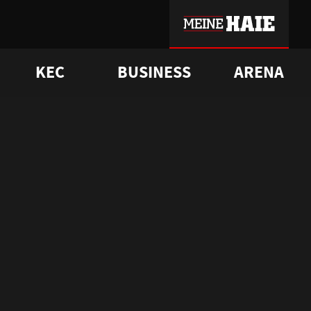
KEC
BUSINESS
ARENA
sgrü
mmer-Historie
pporter Club
Vorverkaufstermine
ß
e
FAQ
Geschichte
Service