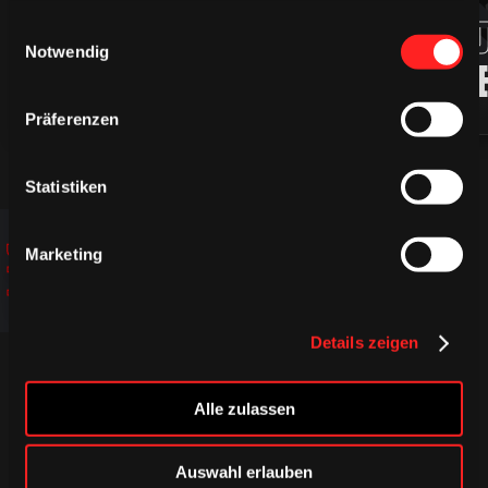
94
ROBIN
MARKU
gesammelt haben.
Einwilligungsauswahl
Notwendig
PRESS
LJUNG
Präferenzen
Statistiken
JETZT
JETZT
JETZT
Marketing
ENTDECKEN!
ENTDECKEN!
ENTDECKEN!
Details zeigen
Alle zulassen
Auswahl erlauben