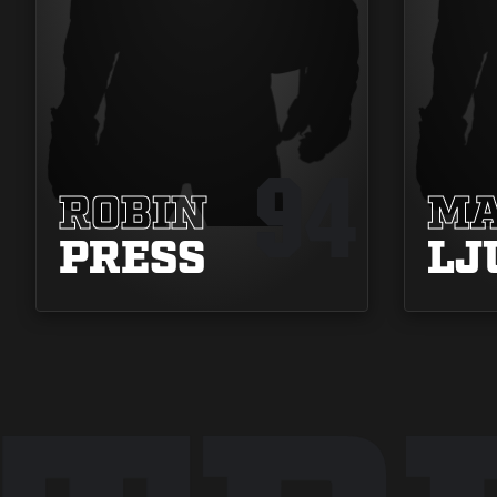
94
ROBIN
MA
PRESS
LJ