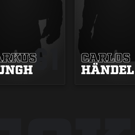
61
RKUS
CARLOS
UNGH
HÄNDEL