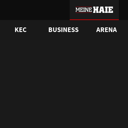
KEC
BUSINESS
ARENA
sgrü
mmer-Historie
pporter Club
Vorverkaufstermine
ß
e
FAQ
Geschichte
Service