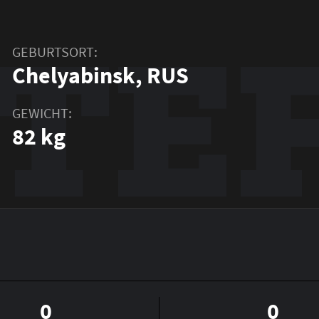
TE
GEBURTSORT:
Chelyabinsk, RUS
GEWICHT:
82 kg
0
0