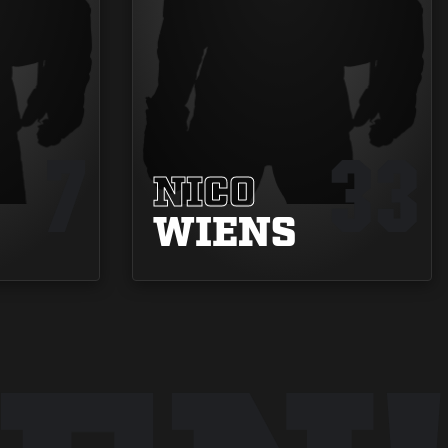
7
33
NICO
WIENS