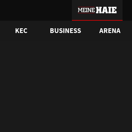
KEC
BUSINESS
ARENA
sgrü
mmer-Historie
pporter Club
Vorverkaufstermine
ß
e
FAQ
Geschichte
Service