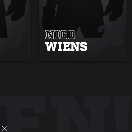
7
33
NICO
WIENS
EN!