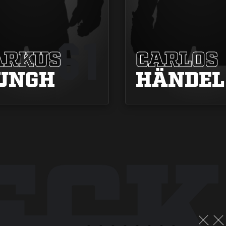
61
RKUS
CARLOS
UNGH
HÄNDEL
ECK