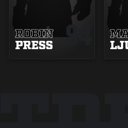
94
ROBIN
MA
PRESS
LJ
NTD