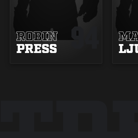
94
ROBIN
MA
PRESS
LJ
NTD