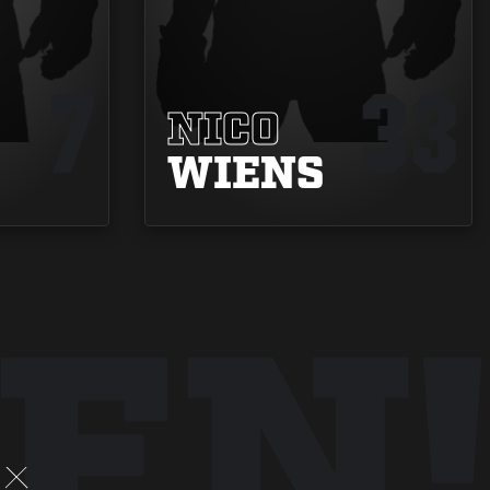
7
33
NICO
WIENS
EN!