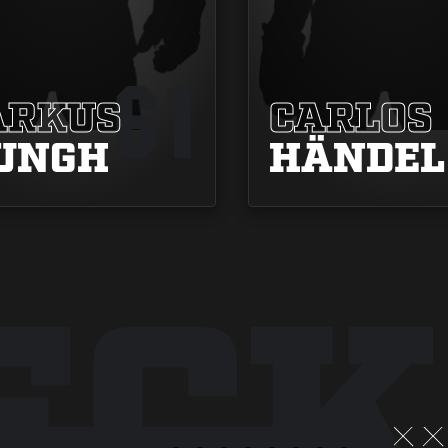
61
RKUS
CARLOS
UNGH
HÄNDEL
ECK