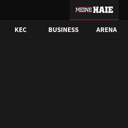
KEC
BUSINESS
ARENA
sgrü
mmer-Historie
pporter Club
Vorverkaufstermine
ß
e
FAQ
Geschichte
Service