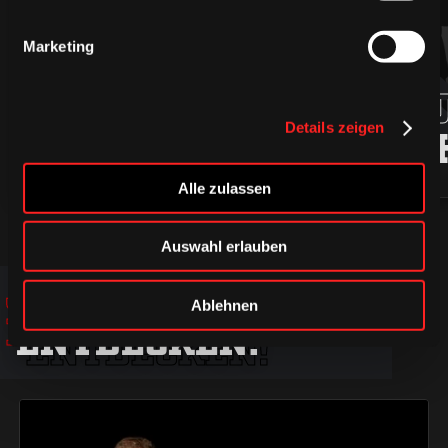
Marketing
94
ROBIN
MARKU
Details zeigen
PRESS
LJUNG
Alle zulassen
Auswahl erlauben
JETZT
JETZT
JETZT
Ablehnen
ENTDECKEN!
ENTDECKEN!
ENTDECKEN!