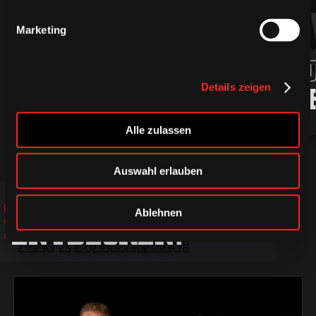
Marketing
94
ROBIN
MARKU
PRESS
LJUNG
Details zeigen
Alle zulassen
Auswahl erlauben
JETZT
JETZT
JETZT
Ablehnen
ENTDECKEN!
ENTDECKEN!
ENTDECKEN!