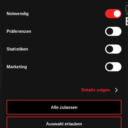
94
ROBIN
MARKU
gesammelt haben.
Einwilligungsauswahl
Notwendig
PRESS
LJUNG
Präferenzen
Statistiken
JETZT
JETZT
JETZT
Marketing
ENTDECKEN!
ENTDECKEN!
ENTDECKEN!
Details zeigen
Alle zulassen
Auswahl erlauben