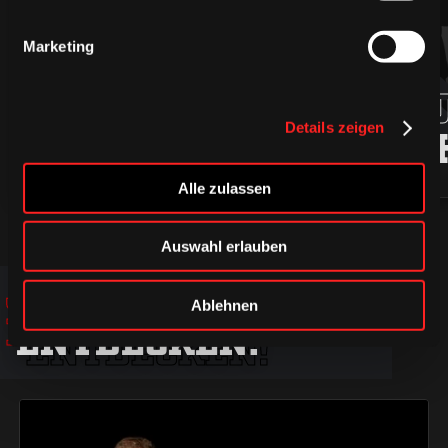
Marketing
94
ROBIN
MARKU
Details zeigen
PRESS
LJUNG
Alle zulassen
Auswahl erlauben
JETZT
JETZT
JETZT
Ablehnen
ENTDECKEN!
ENTDECKEN!
ENTDECKEN!