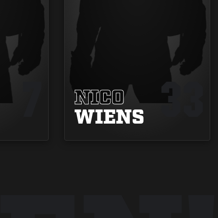
7
33
NICO
WIENS