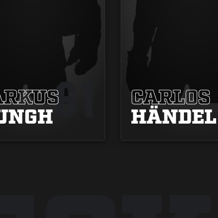
61
RKUS
CARLOS
UNGH
HÄNDEL