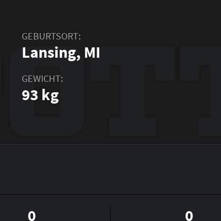
POT
GEBURTSORT:
Lansing, MI
GEWICHT:
93 kg
0
0