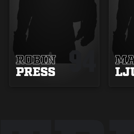
94
ROBIN
MA
PRESS
LJ