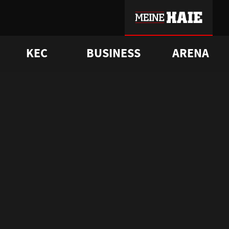
KEC
BUSINESS
ARENA
sgrü
mmer-Historie
pporter Club
Vorverkaufstermine
ß
e
FAQ
Geschichte
Service