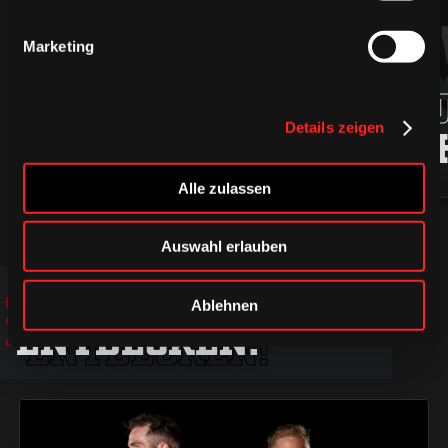
Marketing
94
ROBIN
MARKU
Details zeigen
PRESS
LJUNG
Alle zulassen
Auswahl erlauben
JETZT
JETZT
JETZT
Ablehnen
ENTDECKEN!
ENTDECKEN!
ENTDECKEN!