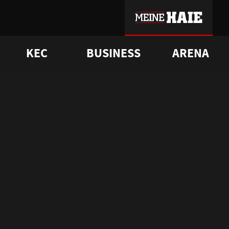
KEC
BUSINESS
ARENA
sgrü
mmer-Historie
pporter Club
Vorverkaufstermine
ß
e
FAQ
Geschichte
Service