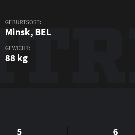
ITR
GEBURTSORT:
Minsk, BEL
GEWICHT:
88 kg
5
6