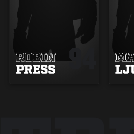
94
ROBIN
MA
PRESS
LJ