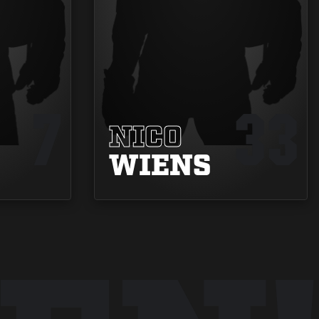
7
33
NICO
WIENS