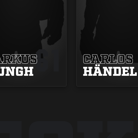
61
RKUS
CARLOS
UNGH
HÄNDEL