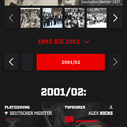
Deutscher Meister 1977
/01
2001/02
2001/02: