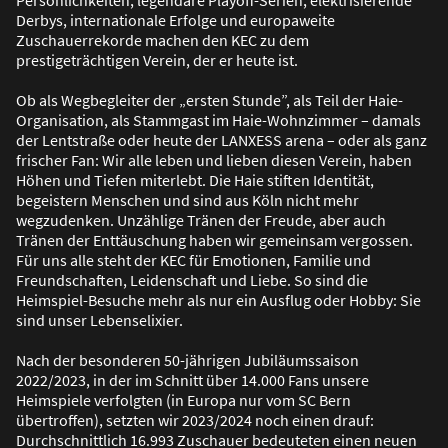
Persönlichkeiten, legendäre Playoff-Serien, elektrisierende
Derbys, internationale Erfolge und europaweite
Zuschauerrekorde machen den KEC zu dem
prestigeträchtigen Verein, der er heute ist.
Ob als Wegbegleiter der „ersten Stunde”, als Teil der Haie-
Organisation, als Stammgast im Haie-Wohnzimmer – damals
der Lentstra
ß
e oder heute der LANXESS arena – oder als ganz
frischer Fan: Wir alle leben und lieben diesen Verein, haben
Höhen und Tiefen miterlebt. Die Haie stiften Identität,
begeistern Menschen und sind aus Köln nicht mehr
wegzudenken. Unzählige Tränen der Freude, aber auch
Tränen der Enttäuschung haben wir gemeinsam vergossen.
Für uns alle steht der KEC für Emotionen, Familie und
Freundschaften, Leidenschaft und Liebe. So sind die
Heimspiel-Besuche mehr als nur ein Ausflug oder Hobby: Sie
sind unser Lebenselixier.
Nach der besonderen 50-jährigen Jubiläumssaison
2022/2023, in der im Schnitt über 14.000 Fans unsere
Heimspiele verfolgten (in Europa nur vom SC Bern
übertroffen), setzten wir 2023/2024 noch einen drauf:
Durchschnittlich 16.993 Zuschauer bedeuteten einen neuen