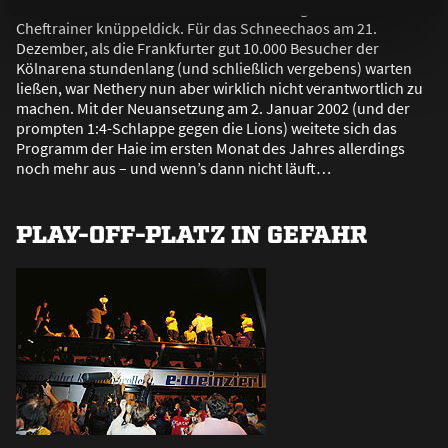
und ihren ins Visier der enttäuschten Fans geratenen
Cheftrainer knüppeldick. Für das Schneechaos am 21.
Dezember, als die Frankfurter gut 10.000 Besucher der
Kölnarena stundenlang (und schlie
ß
lich vergebens) warten
lie
ß
en, war Nethery nun aber wirklich nicht verantwortlich zu
machen. Mit der Neuansetzung am 2. Januar 2002 (und der
prompten 1:4-Schlappe gegen die Lions) weitete sich das
Programm der Haie im ersten Monat des Jahres allerdings
noch mehr aus – und wenn’s dann nicht läuft…
PLAY-OFF-PLATZ IN GEFAHR