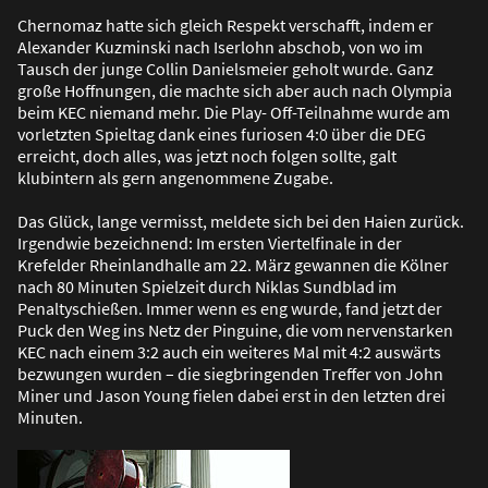
Chernomaz hatte sich gleich Respekt verschafft, indem er
Alexander Kuzminski nach Iserlohn abschob, von wo im
Tausch der junge Collin Danielsmeier geholt wurde. Ganz
gro
ß
e Hoffnungen, die machte sich aber auch nach Olympia
beim KEC niemand mehr. Die Play- Off-Teilnahme wurde am
vorletzten Spieltag dank eines furiosen 4:0 über die DEG
erreicht, doch alles, was jetzt noch folgen sollte, galt
klubintern als gern angenommene Zugabe.
Das Glück, lange vermisst, meldete sich bei den Haien zurück.
Irgendwie bezeichnend: Im ersten Viertelfinale in der
Krefelder Rheinlandhalle am 22. März gewannen die Kölner
nach 80 Minuten Spielzeit durch Niklas Sundblad im
Penaltyschie
ß
en. Immer wenn es eng wurde, fand jetzt der
Puck den Weg ins Netz der Pinguine, die vom nervenstarken
KEC nach einem 3:2 auch ein weiteres Mal mit 4:2 auswärts
bezwungen wurden – die siegbringenden Treffer von John
Miner und Jason Young fielen dabei erst in den letzten drei
Minuten.