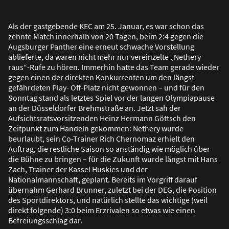
Als der gastgebende KEC am 25. Januar, es war schon das
zehnte Match innerhalb von 20 Tagen, beim 2:4 gegen die
Augsburger Panther eine erneut schwache Vorstellung
ablieferte, da waren nicht mehr nur vereinzelte „Nethery
raus“-Rufe zu hören. Immerhin hatte das Team gerade wieder
gegen einen der direkten Konkurrenten um den längst
gefährdeten Play- Off-Platz nicht gewonnen – und für den
Sonntag stand als letztes Spiel vor der langen Olympiapause
an der Düsseldorfer Brehmstra
ß
e an. Jetzt sah der
Aufsichtsratsvorsitzenden Heinz Hermann Göttsch den
Zeitpunkt zum Handeln gekommen: Nethery wurde
beurlaubt, sein Co-Trainer Rich Chernomaz erhielt den
Auftrag, die restliche Saison so anständig wie möglich über
die Bühne zu bringen – für die Zukunft wurde längst mit Hans
Zach, Trainer der Kassel Huskies und der
Nationalmannschaft, geplant. Bereits im Vorgriff darauf
übernahm Gerhard Brunner, zuletzt bei der DEG, die Position
des Sportdirektors, und natürlich stellte das wichtige (weil
direkt folgende) 3:0 beim Erzrivalen so etwas wie einen
Befreiungsschlag dar.