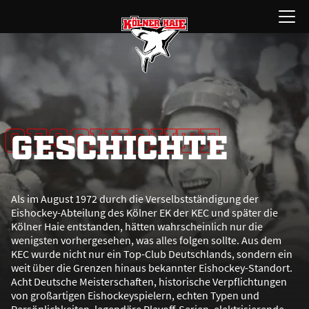
Zum
Menü
Inhalt
öffnen
springen
GESCHICHTE
GESCHICHTE
Als im August 1972 durch die Verselbstständigung der
Eishockey-Abteilung des Kölner EK der KEC und später die
Kölner Haie entstanden, hätten wahrscheinlich nur die
wenigsten vorhergesehen, was alles folgen sollte. Aus dem
KEC wurde nicht nur ein Top-Club Deutschlands, sondern ein
weit über die Grenzen hinaus bekannter Eishockey-Standort.
Acht Deutsche Meisterschaften, historische Verpflichtungen
von gro
ß
artigen Eishockeyspielern, echten Typen und