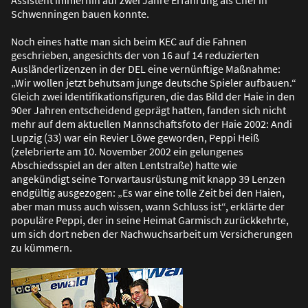
Assistent immerhin auf zwei Jahre Erfahrung als Chef in
Schwenningen bauen konnte.
Noch eines hatte man sich beim KEC auf die Fahnen
geschrieben, angesichts der von 16 auf 14 reduzierten
Ausländerlizenzen in der DEL eine vernünftige Ma
ß
nahme:
„Wir wollen jetzt behutsam junge deutsche Spieler aufbauen.“
Gleich zwei Identifikationsfiguren, die das Bild der Haie in den
90er Jahren entscheidend geprägt hatten, fanden sich nicht
mehr auf dem aktuellen Mannschaftsfoto der Haie 2002: Andi
Lupzig (33) war ein Revier Löwe geworden, Peppi Hei
ß
(zelebrierte am 10. November 2002 ein gelungenes
Abschiedsspiel an der alten Lentstra
ß
e) hatte wie
angekündigt seine Torwartausrüstung mit knapp 39 Lenzen
endgültig ausgezogen: „Es war eine tolle Zeit bei den Haien,
aber man muss auch wissen, wann Schluss ist“, erklärte der
populäre Peppi, der in seine Heimat Garmisch zurückkehrte,
um sich dort neben der Nachwuchsarbeit um Versicherungen
zu kümmern.