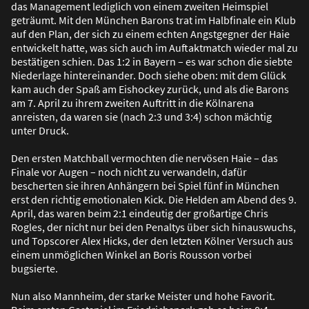
das Management lediglich von einem zweiten Heimspiel
geträumt. Mit den München Barons trat im Halbfinale ein Klub
auf den Plan, der sich zu einem echten Angstgegner der Haie
entwickelt hatte, was sich auch im Auftaktmatch wieder mal zu
bestätigen schien. Das 1:2 in Bayern – es war schon die siebte
Niederlage hintereinander. Doch siehe oben: mit dem Glück
kam auch der Spa
ß
am Eishockey zurück, und als die Barons
am 7. April zu ihrem zweiten Auftritt in die Kölnarena
anreisten, da waren sie (nach 2:3 und 3:4) schon mächtig
unter Druck.
Den ersten Matchball vermochten die nervösen Haie – das
Finale vor Augen – noch nicht zu verwandeln, dafür
bescherten sie ihren Anhängern bei Spiel fünf in München
erst den richtig emotionalen Kick. Die Helden am Abend des 9.
April, das waren beim 2:1 eindeutig der gro
ß
artige Chris
Rogles, der nicht nur bei den Penaltys über sich hinauswuchs,
und Topscorer Alex Hicks, der den letzten Kölner Versuch aus
einem unmöglichen Winkel an Boris Rousson vorbei
bugsierte.
Nun also Mannheim, der starke Meister und hohe Favorit.