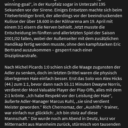
winning-goal“, in der Kurpfalz sogar in Unterzahl 195
Sekunden vor der Sirene. Einiges Entsetzen machte sich beim
Titelverteidiger breit, der allerdings vor der beeindruckenden
Kulisse der über 18.600 in der Kölnarena am 19. April mit
einem 3:1 eisern die Nerven behielt. Jetzt musste die
Entscheidung im fünften und allerletzten Spiel der Saison
2001/02 fallen, wobei der Au
ß
enseiter mit dem zusätzlichen
Handikap fertig werden musste, ohne den kampfstarken Eric
Bertrand auszukommen – gesperrt nach einer
Disziplinarstrafe.
Nach Michel Picards 1:0 schien sich die Waage zugunsten der
Adler zu senken, doch im letzten Drittel waren die physisch
überlegenen Haie einfach besser. Erst das Solo von Alex Hicks
(44.) zum 1:1, bevor dann nach 55.11 Minuten Dwayne Norris,
verdient der Most Valuable Player der Play-Offs, alles mit dem
2:1 krönte. „Ich habe Respekt vor der Leistung der Haie“,
äu
ß
erte Adler-Manager Marcus Kuhl, „sie sind verdient
Meister geworden.“ Rich Chernomaz, der „Aushilfs“-trainer,
war einfach nur glücklich: „Ich bin stolz auf diese
Mannschaft.“ Die wurde noch am Abend in Deutz, kurz vor
Mitternacht aus Mannheim zurück, stürmisch von tausenden