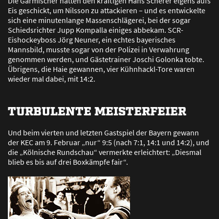
Die Garmischer hatten den kräftigen Hans Scherer eigens aufs
Eis geschickt, um Nilsson zu attackieren – und es entwickelte
sich eine minutenlange Massenschlägerei, bei der sogar
Schiedsrichter Jupp Kompalla einiges abbekam. SCR-
Eishockeyboss Jörg Neuner, ein echtes bayerisches
Mannsbild, musste sogar von der Polizei in Verwahrung
genommen werden, und Gästetrainer Joschi Golonka tobte.
Übrigens, die Haie gewannen, vier Kühnhackl-Tore waren
wieder mal dabei, mit 14:2.
TURBULENTE MEISTERFEIER
Und beim vierten und letzten Gastspiel der Bayern gewann
der KEC am 9. Februar „nur“ 9:5 (nach 7:1, 14:1 und 14:2), und
die „Kölnische Rundschau“ vermerkte erleichtert: „Diesmal
blieb es bis auf drei Boxkämpfe fair“.