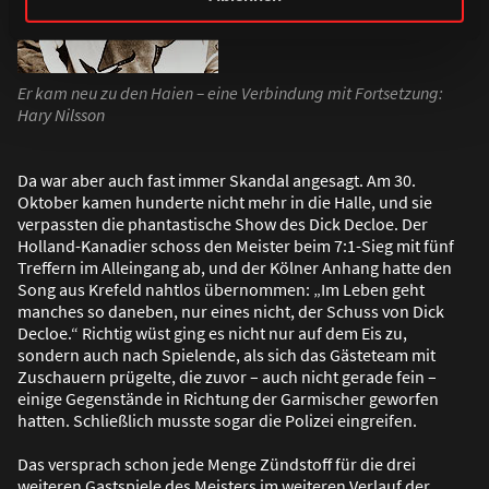
Er kam neu zu den Haien – eine Verbindung mit Fortsetzung:
Hary Nilsson
Da war aber auch fast immer Skandal angesagt. Am 30.
Oktober kamen hunderte nicht mehr in die Halle, und sie
verpassten die phantastische Show des Dick Decloe. Der
Holland-Kanadier schoss den Meister beim 7:1-Sieg mit fünf
Treffern im Alleingang ab, und der Kölner Anhang hatte den
Song aus Krefeld nahtlos übernommen: „Im Leben geht
manches so daneben, nur eines nicht, der Schuss von Dick
Decloe.“ Richtig wüst ging es nicht nur auf dem Eis zu,
sondern auch nach Spielende, als sich das Gästeteam mit
Zuschauern prügelte, die zuvor – auch nicht gerade fein –
einige Gegenstände in Richtung der Garmischer geworfen
hatten. Schlie
ß
lich musste sogar die Polizei eingreifen.
Das versprach schon jede Menge Zündstoff für die drei
weiteren Gastspiele des Meisters im weiteren Verlauf der