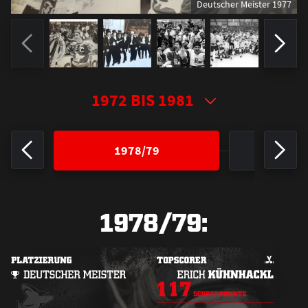
Deutscher Meister 1977
1978/79
19
1978/79: