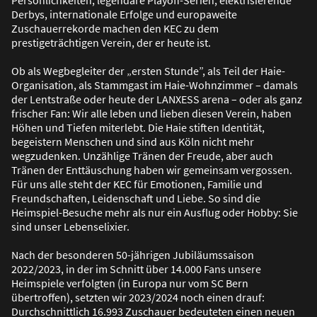
Persönlichkeiten, legendäre Playoff-Serien, elektrisierende
Derbys, internationale Erfolge und europaweite
Zuschauerrekorde machen den KEC zu dem
prestigeträchtigen Verein, der er heute ist.
Ob als Wegbegleiter der „ersten Stunde”, als Teil der Haie-
Organisation, als Stammgast im Haie-Wohnzimmer – damals
der Lentstra
ß
e oder heute der LANXESS arena – oder als ganz
frischer Fan: Wir alle leben und lieben diesen Verein, haben
Höhen und Tiefen miterlebt. Die Haie stiften Identität,
begeistern Menschen und sind aus Köln nicht mehr
wegzudenken. Unzählige Tränen der Freude, aber auch
Tränen der Enttäuschung haben wir gemeinsam vergossen.
Für uns alle steht der KEC für Emotionen, Familie und
Freundschaften, Leidenschaft und Liebe. So sind die
Heimspiel-Besuche mehr als nur ein Ausflug oder Hobby: Sie
sind unser Lebenselixier.
Nach der besonderen 50-jährigen Jubiläumssaison
2022/2023, in der im Schnitt über 14.000 Fans unsere
Heimspiele verfolgten (in Europa nur vom SC Bern
übertroffen), setzten wir 2023/2024 noch einen drauf:
Durchschnittlich 16.993 Zuschauer bedeuteten einen neuen