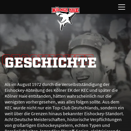
Zum
Menü
Inhalt
öffnen
springen
GESCHICHTE
GESCHICHTE
Als im August 1972 durch die Verselbstständigung der
Eishockey-Abteilung des Kölner EK der KEC und später die
Kölner Haie entstanden, hätten wahrscheinlich nur die
wenigsten vorhergesehen, was alles folgen sollte. Aus dem
KEC wurde nicht nur ein Top-Club Deutschlands, sondern ein
weit über die Grenzen hinaus bekannter Eishockey-Standort.
Acht Deutsche Meisterschaften, historische Verpflichtungen
von gro
ß
artigen Eishockeyspielern, echten Typen und