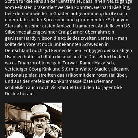
Schön für die Fans an der Lentstra
ß
e, dass ihnen Neuzugänge
vom Feinsten präsentiert werden konnten. Gerhard Kie
ß
ling,
bei Erlemann wieder in Gnaden aufgenommen, durfte nach
einem Jahr an der Spree eine noch prominentere Schar von
Stars als in seiner ersten Amtszeit trainieren. Anstelle von US-
Silbermedaillengewinner Craig Sarner übernahm ein
gewisser Hardy Nilsson die Rolle des zweiten Centers – man
sollte den vorerst noch unbekannten Schweden in
Deutschland noch gut kennen lernen. Entgegen der sonstigen
Usancen hatte sich Köln diesmal auch in Düsseldorf bedient,
wo es Finanzprobleme gab: Torwart Rainer Makatsch,
Verteidiger Georg Kink und Stürmer Walter Stadler, allesamt
Nationalspieler, streiften das Trikot mit dem roten Hai über,
und aus der Krefelder Konkursmasse löste Erlemann
schlie
ß
lich auch noch Vic Stanfield und den Torjäger Dick
Decloe heraus.