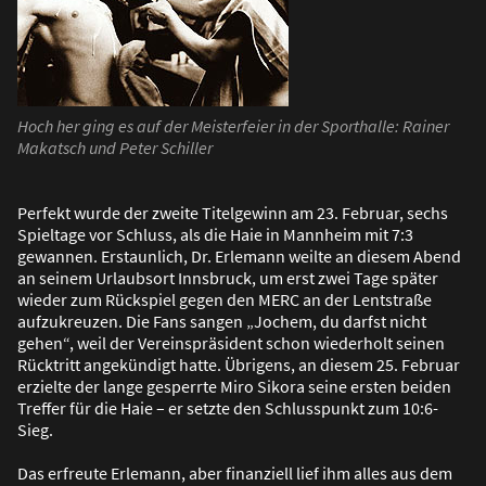
Hoch her ging es auf der Meisterfeier in der Sporthalle: Rainer
Makatsch und Peter Schiller
Perfekt wurde der zweite Titelgewinn am 23. Februar, sechs
Spieltage vor Schluss, als die Haie in Mannheim mit 7:3
gewannen. Erstaunlich, Dr. Erlemann weilte an diesem Abend
an seinem Urlaubsort Innsbruck, um erst zwei Tage später
wieder zum Rückspiel gegen den MERC an der Lentstra
ß
e
aufzukreuzen. Die Fans sangen „Jochem, du darfst nicht
gehen“, weil der Vereinspräsident schon wiederholt seinen
Rücktritt angekündigt hatte. Übrigens, an diesem 25. Februar
erzielte der lange gesperrte Miro Sikora seine ersten beiden
Treffer für die Haie – er setzte den Schlusspunkt zum 10:6-
Sieg.
Das erfreute Erlemann, aber finanziell lief ihm alles aus dem