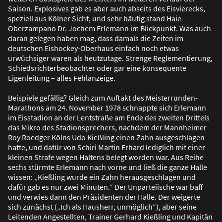
Saison. Explosives gab es aber auch abseits des Eisvierecks,
speziell aus Kölner Sicht, und sehr häufig stand Haie-
Oberzampano Dr. Jochem Erlemann im Blickpunkt. Was auch
daran gelegen haben mag, dass damals die Zeiten im
deutschen Eishockey-Oberhaus einfach noch etwas
urwüchsiger waren als heutzutage. Strenge Reglementierung,
Schiedsrichterbeobachter oder gar eine konsequente
Ligenleitung – alles Fehlanzeige.
Beispiele gefällig? Gleich zum Auftakt des Meisterrunden-
Marathons am 24. November 1978 schnappte sich Erlemann
im Eisstadion an der Lentstra
ß
e am Ende des zweiten Drittels
das Mikro des Stadionsprechers, nachdem der Mannheimer
Roy Roedger Kölns Udo Kie
ß
ling einen Zahn ausgeschlagen
hatte, und dafür von Schiri Martin Erhard lediglich mit einer
kleinen Strafe wegen Haltens belegt worden war. Aus Reihe
sechs stürmte Erlemann nach vorne und lie
ß
die ganze Halle
wissen: „Kie
ß
ling wurde ein Zahn herausgeschlagen und
dafür gab es nur zwei Minuten.“ Der Unparteiische war baff
und verwies dann den Präsidenten der Halle. Der weigerte
sich zunächst („Ich als Hausherr, unmöglich“), aber seine
Leitenden Angestellten, Trainer Gerhard Kie
ß
ling und Kapitän