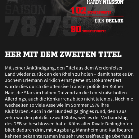
HER MIT DEM ZWEITEN TITEL
Mit seiner Ankündigung, den Titel aus dem Werdenfelser
Land wieder zurück an den Rhein zu holen – damit hatte es Dr.
Jochem Erlemann wirklich ernst gemeint. Dokumentiert
wurde dies durch die offensive Transferpolitik der Kölner
Haie, die Stars im halben Dutzend an die Lentstra
ß
e holten.
Allerdings, auch die Konkurrenz blieb nicht tatenlos. Noch nie
wechselten so viele Asse wie im Sommer 1978 ihre
Klubfarben. Auch in der Bundesliga ging es rund, denn aus
zehn wurden plötzlich zwölf Klubs, weil es der Verbandstag
des DEB so beschlossen hatte. Kölns alter Rivale Deilinghofen
blieb dadurch drin, mit Augsburg, Mannheim und Kaufbeuren
kehrten bekannte Namen ins sehr wechselfreudige Oberhaus