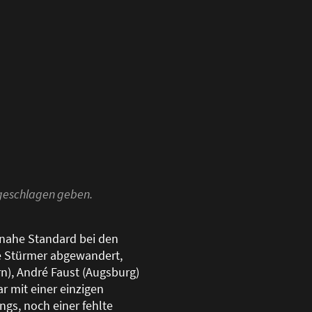
s geschlagen geben.
inahe Standard bei den
ge Stürmer abgewandert,
rn), André Faust (Augsburg)
r mit einer einzigen
gs, noch einer fehlte