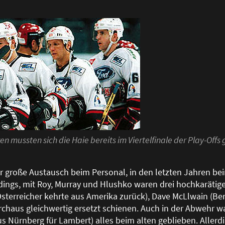
en mussten sich die Haie bereits im Viertelfinale der Play-Off
r gro
ß
e Austausch beim Personal, in den letzten Jahren be
rdings, mit Roy, Murray und Hlushko waren drei hochkaräti
 Österreicher kehrte aus Amerika zurück), Dave McLlwain (Be
chaus gleichwertig ersetzt schienen. Auch in der Abwehr wa
Nürnberg für Lambert) alles beim alten geblieben. Allerdin