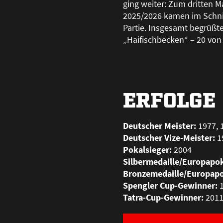
ging weiter: Zum dritten M
2025/2026 kamen im Schni
Partie. Insgesamt begrü
ß
t
„Haifischbecken“ – 20 von
ERFOLGE
Deutscher Meister:
1977, 1
Deutscher Vize-Meister:
19
Pokalsieger:
2004
Silbermedaille/Europapok
Bronzemedaille/Europapo
Spengler Cup-Gewinner:
1
Tatra-Cup-Gewinner:
201