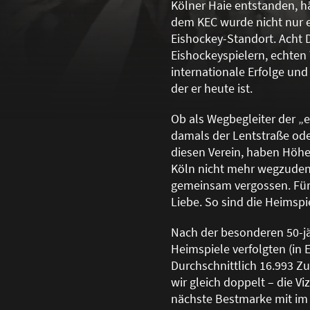
Kölner Haie entstanden, hä
dem KEC wurde nicht nur e
Eishockey-Standort. Acht 
Eishockeyspielern, echten 
internationale Erfolge un
der er heute ist.
Ob als Wegbegleiter der „
damals der Lentstra
ß
e ode
diesen Verein, haben Höhen
Köln nicht mehr wegzuden
gemeinsam vergossen. Für 
Liebe. So sind die Heimspi
Nach der besonderen 50-jä
Heimspiele verfolgten (in 
Durchschnittlich 16.993 Z
wir gleich doppelt – die Vi
nächste Bestmarke mit im 