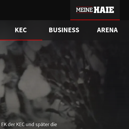
KEC
BUSINESS
ARENA
sgrü
mmer-Historie
pporter Club
Vorverkaufstermine
ß
e
FAQ
Geschichte
Service
 EK der KEC und später die