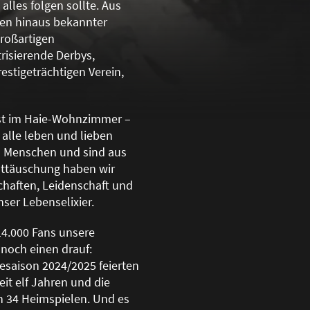
lles folgen sollte. Aus
zen hinaus bekannter
gro
ß
artigen
risierende Derbys,
stigeträchtigen Verein,
gast im Haie-Wohnzimmer –
 alle leben und lieben
rn Menschen und sind aus
nttäuschung haben wir
chaften, Leidenschaft und
ser Lebenselixier.
14.000 Fans unsere
 noch einen drauf:
esaison 2024/2025 feierten
eit elf Jahren und die
n 34 Heimspielen. Und es