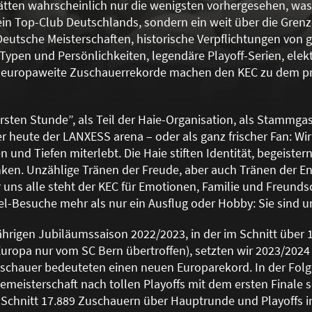
tten wahrscheinlich nur die wenigsten vorhergesehen, was a
in Top-Club Deutschlands, sondern ein weit über die Gren
Deutsche Meisterschaften, historische Verpflichtungen von 
Typen und Persönlichkeiten, legendäre Playoff-Serien, elekt
d europaweite Zuschauerrekorde machen den KEC zu dem pre
ersten Stunde”, als Teil der Haie-Organisation, als Stamm
r heute der LANXESS arena – oder als ganz frischer Fan: Wir
 und Tiefen miterlebt. Die Haie stiften Identität, begeiste
ken. Unzählige Tränen der Freude, aber auch Tränen der E
uns alle steht der KEC für Emotionen, Familie und Freunds
el-Besuche mehr als nur ein Ausflug oder Hobby: Sie sind un
hrigen Jubiläumssaison 2022/2023, in der im Schnitt über 
Europa nur vom SC Bern übertroffen), setzten wir 2023/2024
uschauer bedeuteten einen neuen Europarekord. In der Folg
zemeisterschaft nach tollen Playoffs mit dem ersten Finale s
Schnitt 17.889 Zuschauern über Hauptrunde und Playoffs i