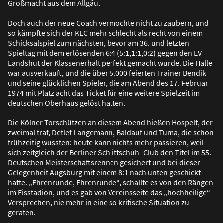
Gro
ß
macht aus dem Allgäu.
Doch auch der neue Coach vermochte nicht zu zaubern, und
so kämpfte sich der KEC mehr schlecht als recht von einem
Schicksalspiel zum nächsten, bevor am 36. und letzten
Spieltag mit dem erlösenden 6:4 (5:1,1:1,0:2) gegen den EV
Landshut der Klassenerhalt perfekt gemacht wurde. Die Halle
war ausverkauft, und die über 5.000 feierten Trainer Bendik
und seine glücklichen Spieler, die am Abend des 17. Februar
1974 mit Platz acht das Ticket für eine weitere Spielzeit im
deutschen Oberhaus gelöst hatten.
Die Kölner Torschützen an diesem Abend hie
ß
en Hospelt, der
zweimal traf, Detlef Langemann, Baldauf und Tuma, die schon
frühzeitig wussten: heute kann nichts mehr passieren, weil
sich zeitgleich der Berliner Schlittschuh- Club den Titel im 55.
Deutschen Meisterschaftsrennen gesichert und bei dieser
Gelegenheit Augsburg mit einem 8:1 nach unten geschickt
hatte. „Ehrenrunde, Ehrenrunde“, schallte es von den Rängen
im Eisstadion, und es gab von Vereinsseite das „hochheilige“
Versprechen, nie mehr in eine so kritische Situation zu
geraten.