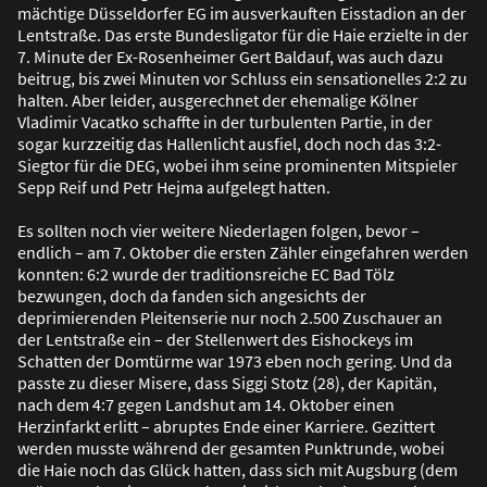
mächtige Düsseldorfer EG im ausverkauften Eisstadion an der
Lentstra
ß
e. Das erste Bundesligator für die Haie erzielte in der
7. Minute der Ex-Rosenheimer Gert Baldauf, was auch dazu
beitrug, bis zwei Minuten vor Schluss ein sensationelles 2:2 zu
halten. Aber leider, ausgerechnet der ehemalige Kölner
Vladimir Vacatko schaffte in der turbulenten Partie, in der
sogar kurzzeitig das Hallenlicht ausfiel, doch noch das 3:2-
Siegtor für die DEG, wobei ihm seine prominenten Mitspieler
Sepp Reif und Petr Hejma aufgelegt hatten.
Es sollten noch vier weitere Niederlagen folgen, bevor –
endlich – am 7. Oktober die ersten Zähler eingefahren werden
konnten: 6:2 wurde der traditionsreiche EC Bad Tölz
bezwungen, doch da fanden sich angesichts der
deprimierenden Pleitenserie nur noch 2.500 Zuschauer an
der Lentstra
ß
e ein – der Stellenwert des Eishockeys im
Schatten der Domtürme war 1973 eben noch gering. Und da
passte zu dieser Misere, dass Siggi Stotz (28), der Kapitän,
nach dem 4:7 gegen Landshut am 14. Oktober einen
Herzinfarkt erlitt – abruptes Ende einer Karriere. Gezittert
werden musste während der gesamten Punktrunde, wobei
die Haie noch das Glück hatten, dass sich mit Augsburg (dem