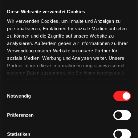
Diese Webseite verwendet Cookies
Wir verwenden Cookies, um Inhalte und Anzeigen zu
personalisieren, Funktionen für soziale Medien anbieten
zu können und die Zugriffe auf unsere Website zu
analysieren. Außerdem geben wir Informationen zu Ihrer
Verwendung unserer Website an unsere Partner für
HAUPTSACHE DRIN GEBLIEBEN
soziale Medien, Werbung und Analysen weiter. Unsere
Partner führen diese Informationen möglicherweise mit
Von allen Experten war der Neuling Köln vor dem Start der
weiteren Daten zusammen, die Sie ihnen bereitgestellt
Bundesligasaison zum Abstiegskandidaten Nummer 1 erklärt
worden. Sicherlich nicht ganz zu Unrecht, weil es nach dem
haben oder die sie im Rahmen Ihrer Nutzung der Dienste
Aufstieg Turbulenzen hinter den Kulissen gab, die eine
gesammelt haben.
Einwilligungsauswahl
planvolle Verstärkung des Teams verhindert hatten. Der
Notwendig
Macher Günter Peters (33), im Hauptberuf Reifenhändler in
Frechen, selbst noch in der Aufstiegstruppe auf dem Eis als
knochenharter Verteidiger seinen Mann stehend, war
Präferenzen
plötzlich von der Bildfläche verschwunden, was der damalige
KEC-Pressesprecher Bernd Schäfer III, ein Mann, der noch
eine bedeutende Rolle im Kölner und deutschen
Statistiken
Eishockeygeschehen spielen sollte, diplomatisch so erklärte: