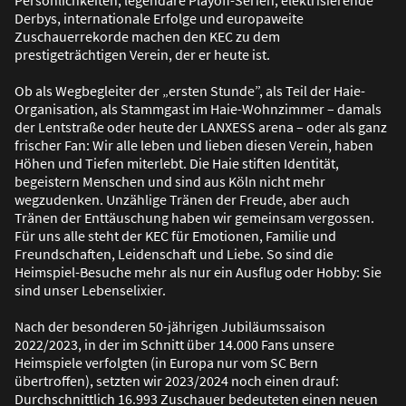
Persönlichkeiten, legendäre Playoff-Serien, elektrisierende
Derbys, internationale Erfolge und europaweite
Zuschauerrekorde machen den KEC zu dem
prestigeträchtigen Verein, der er heute ist.
Ob als Wegbegleiter der „ersten Stunde”, als Teil der Haie-
Organisation, als Stammgast im Haie-Wohnzimmer – damals
der Lentstra
ß
e oder heute der LANXESS arena – oder als ganz
frischer Fan: Wir alle leben und lieben diesen Verein, haben
Höhen und Tiefen miterlebt. Die Haie stiften Identität,
begeistern Menschen und sind aus Köln nicht mehr
wegzudenken. Unzählige Tränen der Freude, aber auch
Tränen der Enttäuschung haben wir gemeinsam vergossen.
Für uns alle steht der KEC für Emotionen, Familie und
Freundschaften, Leidenschaft und Liebe. So sind die
Heimspiel-Besuche mehr als nur ein Ausflug oder Hobby: Sie
sind unser Lebenselixier.
Nach der besonderen 50-jährigen Jubiläumssaison
2022/2023, in der im Schnitt über 14.000 Fans unsere
Heimspiele verfolgten (in Europa nur vom SC Bern
übertroffen), setzten wir 2023/2024 noch einen drauf:
Durchschnittlich 16.993 Zuschauer bedeuteten einen neuen