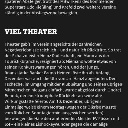
späteren Absteiger, trotz des Mitwirkens des kommenden
Superstars Udo Kie
ß
ling) und Krefeld zwei weitere Vereine
ständig in der Abstiegszone bewegten.
VIEL THEATER
Theater gab’s im Verein angesichts der zahlreichen
Negativerlebnisse reichlich – und natürlich Rücktritte. So trat
der Schatzmeister Heinz Radeschadt, ein Mann aus der
Touristikbranche, resigniert ab: Niemand wollte etwas von
seinen Konkurswarnungen hören, und der junge,
finanzstarke Banker Bruno Heinen löste ihn ab. Anfang
Dezember war auch die Uhr von Jiri Hanzl abgelaufen. Der
Tscheche, im Umgang mit der Klubleitung und seinen übrigen
Mitmenschen nie ganz einfach, wurde abgelöst durch Ondrej
Bendik, der eine triumphale Rückkehr an seine alte
Wirkungsstätte feierte. Am 10. Dezember, übrigens
Einmaligerweise einem Montag (wegen der Ölkrise musste
vom üblichen Sonntagtermin ausgewichen werden),
bezwangen die Haie den amtierenden Meister EV Füssen mit
6:4 – ein kleines Eishockeywunder gegen die damalige