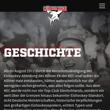
Zum
Menü
Inhalt
öffnen
springen
GESCHICHTE
GESCHICHTE
Als im August 1972 durch die Verselbstständigung der
Eishockey-Abteilung des Kölner EK der KEC und später die
Kölner Haie entstanden, hätten wahrscheinlich nur die
wenigsten vorhergesehen, was alles folgen sollte. Aus dem
KEC wurde nicht nur ein Top-Club Deutschlands, sondern ein
weit über die Grenzen hinaus bekannter Eishockey-Standort.
Acht Deutsche Meisterschaften, historische Verpflichtungen
von gro
ß
artigen Eishockeyspielern, echten Typen und