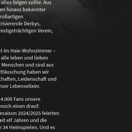
lles folgen sollte. Aus
zen hinaus bekannter
gro
ß
artigen
risierende Derbys,
stigeträchtigen Verein,
gast im Haie-Wohnzimmer –
 alle leben und lieben
rn Menschen und sind aus
nttäuschung haben wir
chaften, Leidenschaft und
ser Lebenselixier.
14.000 Fans unsere
 noch einen drauf:
esaison 2024/2025 feierten
eit elf Jahren und die
n 34 Heimspielen. Und es