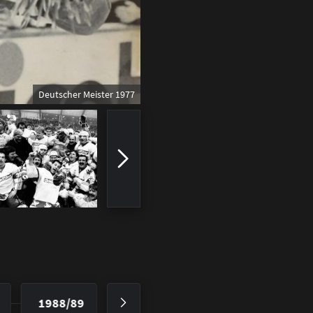
Deutscher Meister 1977
1988/89
1989/90
1990/91
19