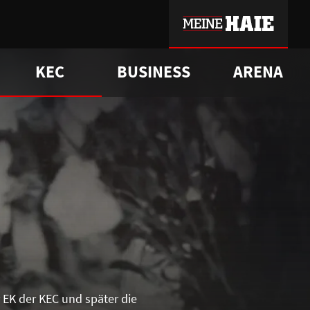
KEC
BUSINESS
ARENA
sgrü
mmer-Historie
pporter Club
Vorverkaufstermine
ß
e
FAQ
Geschichte
Service
 EK der KEC und später die