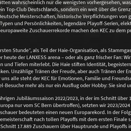
tten wahrscheinlich nur die wenigsten vorhergesehen, was a
in Top-Club Deutschlands, sondern ein weit über die Gren
Deutsche Meisterschaften, historische Verpflichtungen von 
Typen und Persönlichkeiten, legendäre Playoff-Serien, elekt
d europaweite Zuschauerrekorde machen den KEC zu dem pre
ersten Stunde”, als Teil der Haie-Organisation, als Stamm
r heute der LANXESS arena – oder als ganz frischer Fan: Wir
 und Tiefen miterlebt. Die Haie stiften Identität, begeiste
ken. Unzählige Tränen der Freude, aber auch Tränen der E
uns alle steht der KEC für Emotionen, Familie und Freunds
el-Besuche mehr als nur ein Ausflug oder Hobby: Sie sind un
hrigen Jubiläumssaison 2022/2023, in der im Schnitt über 
Europa nur vom SC Bern übertroffen), setzten wir 2023/2024
uschauer bedeuteten einen neuen Europarekord. In der Folg
zemeisterschaft nach tollen Playoffs mit dem ersten Finale s
Schnitt 17.889 Zuschauern über Hauptrunde und Playoffs i