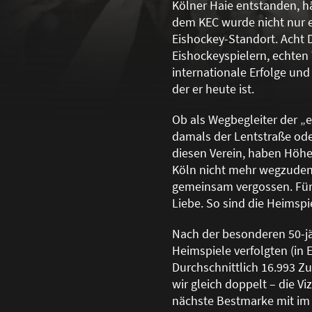
Kölner Haie entstanden, hä
dem KEC wurde nicht nur e
Eishockey-Standort. Acht 
Eishockeyspielern, echten 
internationale Erfolge un
der er heute ist.
Ob als Wegbegleiter der „
damals der Lentstra
ß
e ode
diesen Verein, haben Höhen
Köln nicht mehr wegzuden
gemeinsam vergossen. Für 
Liebe. So sind die Heimspi
Nach der besonderen 50-jä
Heimspiele verfolgten (in 
Durchschnittlich 16.993 Z
wir gleich doppelt – die Vi
nächste Bestmarke mit im 