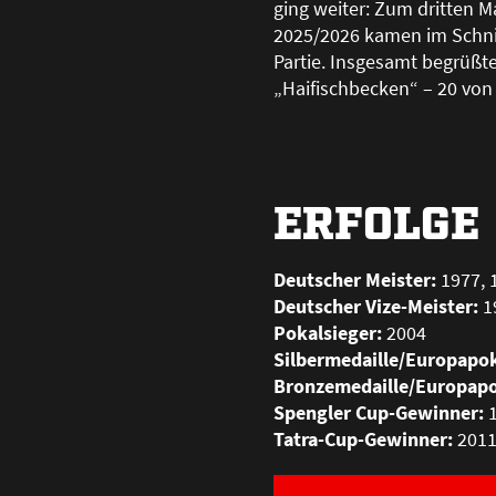
ging weiter: Zum dritten M
2025/2026 kamen im Schni
Partie. Insgesamt begrü
ß
t
„Haifischbecken“ – 20 von
ERFOLGE
Deutscher Meister:
1977, 1
Deutscher Vize-Meister:
19
Pokalsieger:
2004
Silbermedaille/Europapok
Bronzemedaille/Europapo
Spengler Cup-Gewinner:
1
Tatra-Cup-Gewinner:
201