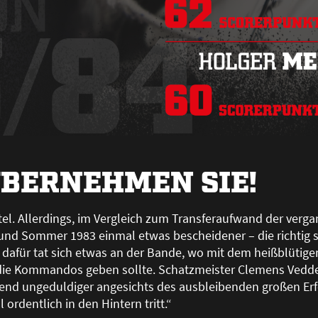
ÜBERNEHMEN SIE!
tel. Allerdings, im Vergleich zum Transferaufwand der verg
 und Sommer 1983 einmal etwas bescheidener – die richtig 
dafür tat sich etwas an der Bande, wo mit dem hei
ß
blütige
ie Kommandos geben sollte. Schatzmeister Clemens Vedder
nd ungeduldiger angesichts des ausbleibenden gro
ß
en Erf
ordentlich in den Hintern tritt.“