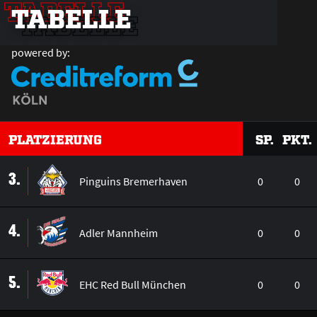
TABELLE
TABELLE
TABELLE
powered by:
PLATZIERUNG
SP.
PKT.
3.
Pinguins Bremerhaven
0
0
4.
Adler Mannheim
0
0
5.
EHC Red Bull München
0
0