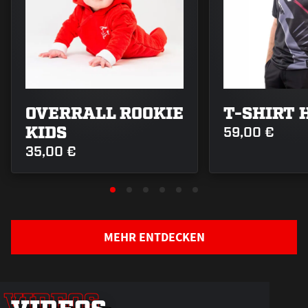
OVERRALL ROOKIE
T-SHIRT 
KIDS
59,00 €
35,00 €
Verbunden
MEHR ENTDECKEN
auf jedem
Weg –
unser
VIDEOS
VIDEOS