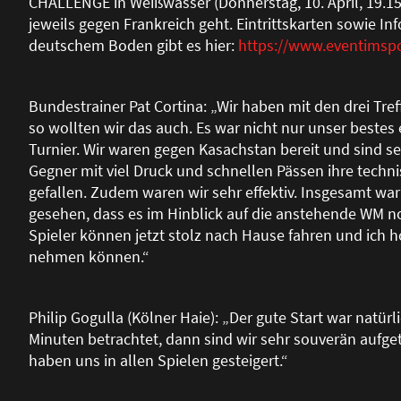
CHALLENGE in Wei
ß
wasser (Donnerstag, 10. April, 19.15
jeweils gegen Frankreich geht. Eintrittskarten sowie In
deutschem Boden gibt es hier:
https://www.eventimsp
Bundestrainer Pat Cortina: „Wir haben mit den drei Tre
so wollten wir das auch. Es war nicht nur unser bestes 
Turnier. Wir waren gegen Kasachstan bereit und sind se
Gegner mit viel Druck und schnellen Pässen ihre techn
gefallen. Zudem waren wir sehr effektiv. Insgesamt war 
gesehen, dass es im Hinblick auf die anstehende WM noch
Spieler können jetzt stolz nach Hause fahren und ich h
nehmen können.“
Philip Gogulla (Kölner Haie): „Der gute Start war natü
Minuten betrachtet, dann sind wir sehr souverän aufge
haben uns in allen Spielen gesteigert.“