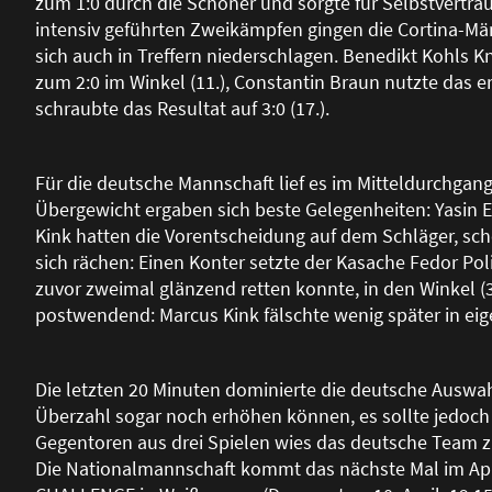
zum 1:0 durch die Schoner und sorgte für Selbstvertr
intensiv geführten Zweikämpfen gingen die Cortina-Männ
sich auch in Treffern niederschlagen. Benedikt Kohls Kn
zum 2:0 im Winkel (11.), Constantin Braun nutzte das 
schraubte das Resultat auf 3:0 (17.).
Für die deutsche Mannschaft lief es im Mitteldurchgan
Übergewicht ergaben sich beste Gelegenheiten: Yasin 
Kink hatten die Vorentscheidung auf dem Schläger, sche
sich rächen: Einen Konter setzte der Kasache Fedor P
zuvor zweimal glänzend retten konnte, in den Winkel (
postwendend: Marcus Kink fälschte wenig später in eige
Die letzten 20 Minuten dominierte die deutsche Auswah
Überzahl sogar noch erhöhen können, es sollte jedoch b
Gegentoren aus drei Spielen wies das deutsche Team z
Die Nationalmannschaft kommt das nächste Mal im A