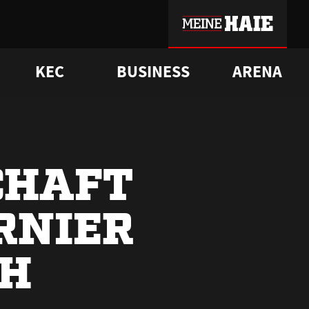
KEC
BUSINESS
ARENA
sgrü
mmer-Historie
pporter Club
Vorverkaufstermine
ß
e
FAQ
Geschichte
Service
CHAFT
RNIER
CH