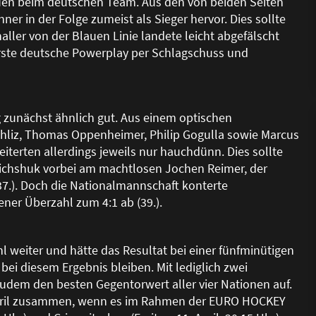
auen beim deutschen Team. Aus den von beiden Seiten
er in der Folge zumeist als Sieger hervor. Dies sollte
aller von der Blauen Linie landete leicht abgefälscht
erste deutsche Powerplay per Schlagschuss und
g zunächst ähnlich gut. Aus einem optischen
Ehliz, Thomas Oppenheimer, Philip Gogulla sowie Marcus
iterten allerdings jeweils nur hauchdünn. Dies sollte
olichshuk vorbei am machtlosen Jochen Reimer, der
37.). Doch die Nationalmannschaft konterte
ner Überzahl zum 4:1 ab (39.).
l weiter und hätte das Resultat bei einer fünfminütigen
ei diesem Ergebnis bleiben. Mit lediglich zwei
udem den besten Gegentorwert aller vier Nationen auf.
pril zusammen, wenn es im Rahmen der EURO HOCKEY