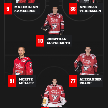
MAXIMILIAN
ANDREAS
9
36
KAMMERER
THURESSON
JONATHAN
10
MATSUMOTO
MORITZ
ALEXANDER
91
77
MÜLLER
ROACH