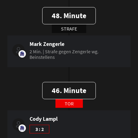
48. Minute
STRAFE
Mark Zengerle
2 Min. | Strafe gegen Zengerle wg.
Beinstellens
46. Minute
TOR
Cody Lampl
3 : 2