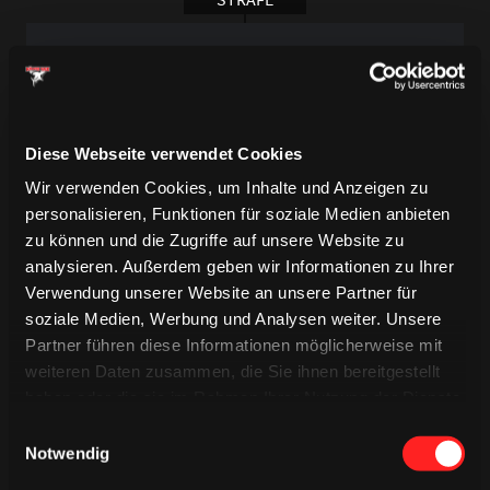
Marcel Brandt
2 Min. | Strafe gegen Brandt wg.
Beinstellens
Diese Webseite verwendet Cookies
Wir verwenden Cookies, um Inhalte und Anzeigen zu
34. Minute
personalisieren, Funktionen für soziale Medien anbieten
zu können und die Zugriffe auf unsere Website zu
STRAFE
analysieren. Außerdem geben wir Informationen zu Ihrer
Verwendung unserer Website an unsere Partner für
Nicholas Bailen
soziale Medien, Werbung und Analysen weiter. Unsere
2 Min. | Strafe gegen Bailen wg.
Partner führen diese Informationen möglicherweise mit
Stockschlags
weiteren Daten zusammen, die Sie ihnen bereitgestellt
haben oder die sie im Rahmen Ihrer Nutzung der Dienste
gesammelt haben.
Einwilligungsauswahl
Notwendig
Beginn