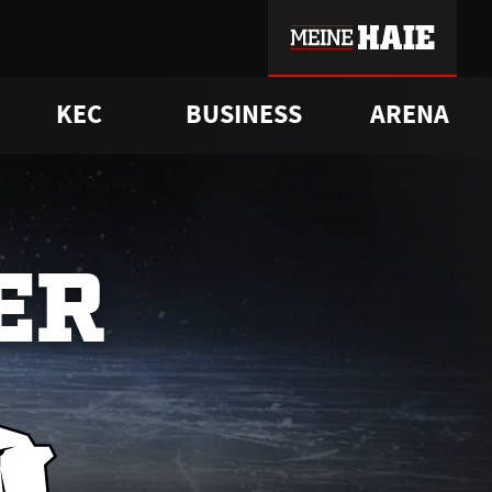
KEC
BUSINESS
ARENA
sgrü
mmer-Historie
pporter Club
Vorverkaufstermine
ß
e
FAQ
Geschichte
Service
ER