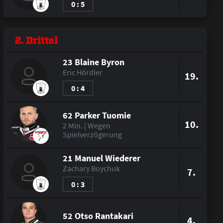
0 : 5
2. Drittel
23 Blaine Byron
Eric Hördler
19.
0 : 4
62 Parker Tuomie
10.
2 Min. | Wegen
Spielverzögerung
21 Manuel Wiederer
Zachary Boychuk
7.
0 : 3
52 Otso Rantakari
4.