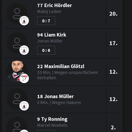
77 Eric Hördler
Matej Leden
20.
0 : 7
94 Liam Kirk
Jonas Müller
17.
0 : 6
22 Maximilian Glötzl
12.
10 Min. | Wegen unsportlichem
Verhalten
18 Jonas Müller
12.
2 Min. | Wegen Hakens
9 Ty Ronning
Marcel Noebels
2.