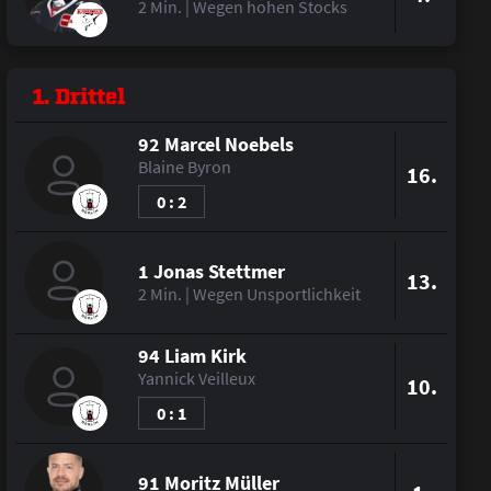
2 Min. | Wegen hohen Stocks
1. Drittel
92 Marcel Noebels
Blaine Byron
16.
0 : 2
1 Jonas Stettmer
13.
2 Min. | Wegen Unsportlichkeit
94 Liam Kirk
Yannick Veilleux
10.
0 : 1
91 Moritz Müller