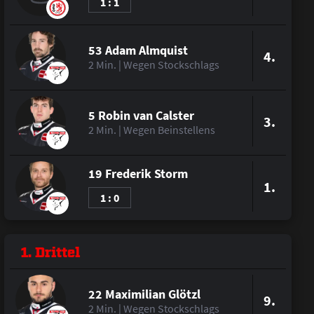
1 : 1
53 Adam Almquist
4.
2 Min. | Wegen Stockschlags
5 Robin van Calster
3.
2 Min. | Wegen Beinstellens
19 Frederik Storm
1.
1 : 0
1. Drittel
22 Maximilian Glötzl
9.
2 Min. | Wegen Stockschlags