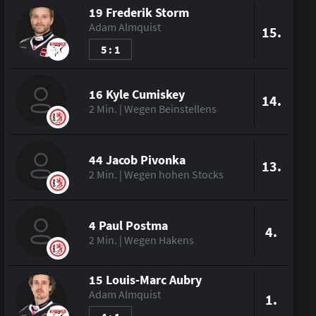
19 Frederik Storm
Adam Almquist
15.
5 : 1
16 Kyle Cumiskey
14.
2 Min. | Wegen Beinstellens
44 Jacob Pivonka
13.
2 Min. | Wegen hohen Stocks
4 Paul Postma
4.
2 Min. | Wegen Hakens
15 Louis-Marc Aubry
Adam Almquist
1.