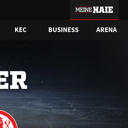
KEC
BUSINESS
ARENA
sgrü
mmer-Historie
pporter Club
Vorverkaufstermine
ß
e
FAQ
Geschichte
Service
ER