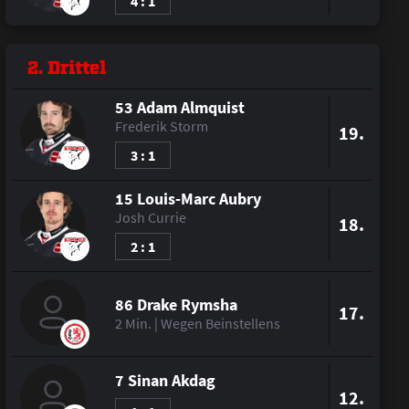
4 : 1
2. Drittel
53 Adam Almquist
Frederik Storm
19.
3 : 1
15 Louis-Marc Aubry
Josh Currie
18.
2 : 1
86 Drake Rymsha
17.
2 Min. | Wegen Beinstellens
7 Sinan Akdag
12.