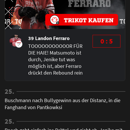
TRIKOT KAUFEN
39 Landon Ferraro
0 : 5
TOOOOOOOOOOOR FÜR
DIE HAIE! Matsumoto ist
durch, Jenike tut was
möglich ist, aber Ferraro
drückt den Rebound rein
25.
Buschmann nach Bullygewinn aus der Distanz, in die
Fanghand von Pantkowksi
25.