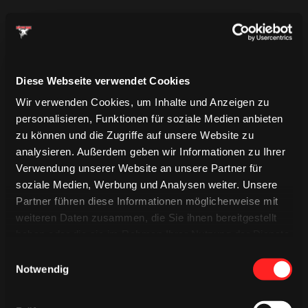
36.
Müller aus der Distanz, am kurzen Pfosten vorbei
UPDATE
Diese Webseite verwendet Cookies
Wir verwenden Cookies, um Inhalte und Anzeigen zu
Die Kamera im Tor der Haie hat gerade eben was
personalisieren, Funktionen für soziale Medien anbieten
abbekommen und muss gerichtet werden. Es
zu können und die Zugriffe auf unsere Website zu
dauert kurz
analysieren. Außerdem geben wir Informationen zu Ihrer
Verwendung unserer Website an unsere Partner für
soziale Medien, Werbung und Analysen weiter. Unsere
36.
Partner führen diese Informationen möglicherweise mit
Thuresson mit dem One Timer aus dem hohen Slot,
weiteren Daten zusammen, die Sie ihnen bereitgestellt
Neffin mit der Schulter
haben oder die sie im Rahmen Ihrer Nutzung der Dienste
gesammelt haben.
Einwilligungsauswahl
35.
Notwendig
Bast auf links von den Roosters vergessen, Neffin mit
dem Schoner und ist dann auch beim Nachschuss von