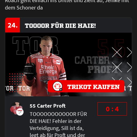
Roach geht einfach ins Drittel und zieht ab, Jenike mit
dem Schoner da
24.
TOOOOR FÜR DIE HAIE!
TRIKOT KAUFEN
55 Carter Proft
0 : 4
TOOOOOOOOOOOR FÜR
DIE HAIE! Fehler in der
Verteidigung, Sill ist da,
legt ab für Proft und der