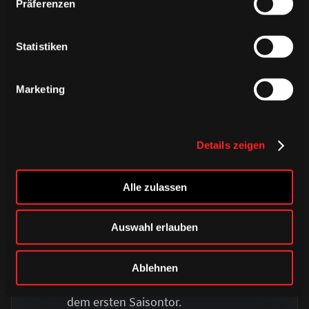
Präferenzen
Thuresson zur Stelle
Statistiken
34.
TOOOOR FÜR DIE HAIE!
Marketing
Details zeigen
Alle zulassen
TRIKOT KAUFEN
Auswahl erlauben
24 Zachary Sill
1 : 6
TOOOOOOOOOOOR FÜR
Ablehnen
DIE HAIE! Und so
antwortet man! Sill mit
dem ersten Saisontor.