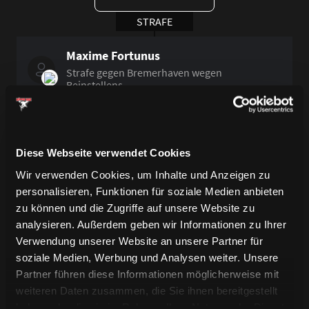
STRAFE
Maxime Fortunus
Strafe gegen Bremerhaven wegen
Beinstellens.
Diese Webseite verwendet Cookies
24. Minute
Wir verwenden Cookies, um Inhalte und Anzeigen zu
STRAFE
personalisieren, Funktionen für soziale Medien anbieten
zu können und die Zugriffe auf unsere Website zu
Corey Potter
analysieren. Außerdem geben wir Informationen zu Ihrer
Potter erhält zwei Minuten wegen
Verwendung unserer Website an unsere Partner für
Verschiebung des Tores.
soziale Medien, Werbung und Analysen weiter. Unsere
Partner führen diese Informationen möglicherweise mit
weiteren Daten zusammen, die Sie ihnen bereitgestellt
haben oder die sie im Rahmen Ihrer Nutzung der Dienste