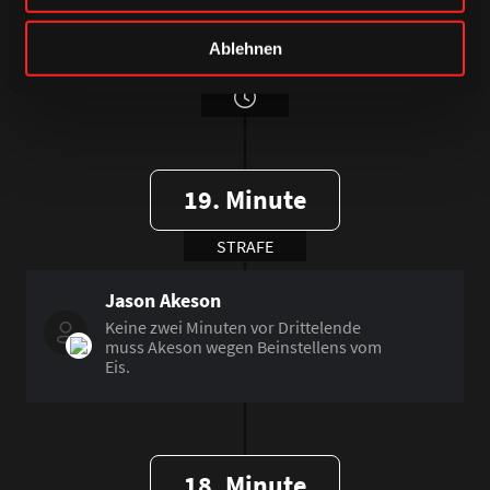
Ende 1. Drittel
Ablehnen
19. Minute
STRAFE
Jason Akeson
Keine zwei Minuten vor Drittelende
muss Akeson wegen Beinstellens vom
Eis.
18. Minute