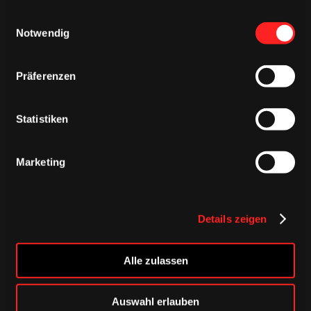
23. Minute
gesammelt haben.
Einwilligungsauswahl
Notwendig
STRAFE
Präferenzen
Dominik Uher
Uher nur 2+2. Damit die Gastgeber in
Überzahl.
Statistiken
Marketing
23. Minute
STRAFE
Details zeigen
Steven Pinizzotto
Alle zulassen
Pinizzotto 2+2+2+10 Minuten und
Auswahl erlauben