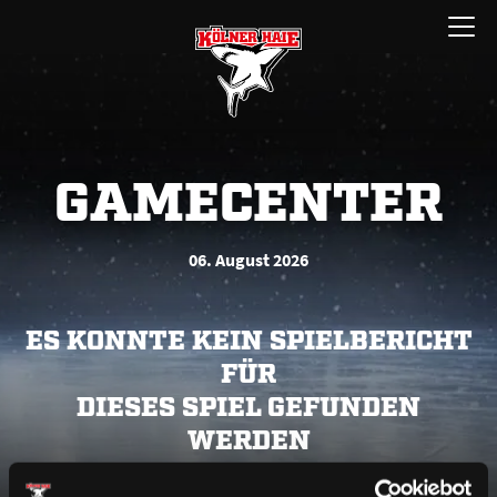
Zum
Menü
Inhalt
öffnen
springen
GAMECENTER
06. August 2026
ES KONNTE KEIN SPIELBERICHT
FÜR
DIESES SPIEL GEFUNDEN
WERDEN
Bitte lade die Seite neu oder versuche es zu einem