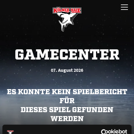
Zum
Menü
Inhalt
öffnen
springen
GAMECENTER
07. August 2026
ES KONNTE KEIN SPIELBERICHT
FÜR
DIESES SPIEL GEFUNDEN
WERDEN
Bitte lade die Seite neu oder versuche es zu einem