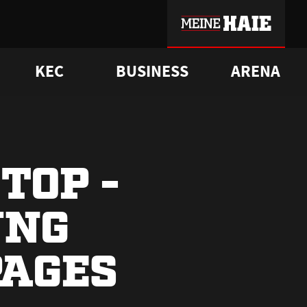
KEC
BUSINESS
ARENA
sgrü
mmer-Historie
pporter Club
Vorverkaufstermine
ß
e
FAQ
Geschichte
Service
TOP -
UNG
PAGES