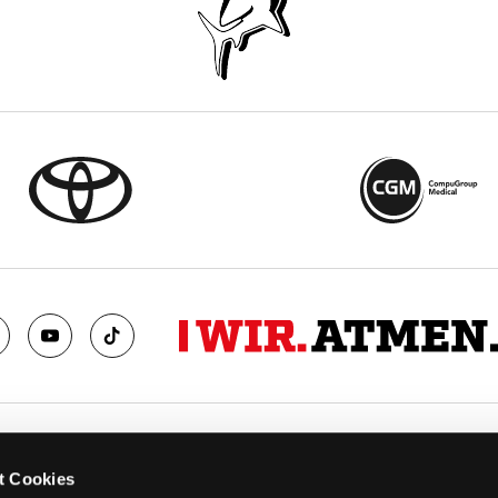
TS
FANS
t Cookies