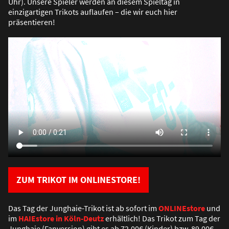
Uhr). Unsere Spieler werden an diesem Spieltag in
einzigartigen Trikots auflaufen – die wir euch hier
präsentieren!
ZUM TRIKOT IM ONLINESTORE
!
Das Tag der Junghaie-Trikot ist ab sofort im
ONLINEstore
und
im
HAIEstore in Köln-Deutz
erhältlich! Das Trikot zum Tag der
Junghaie (Fanversion) gibt es ab 72,00€ (Kinder) bzw. 89,00€