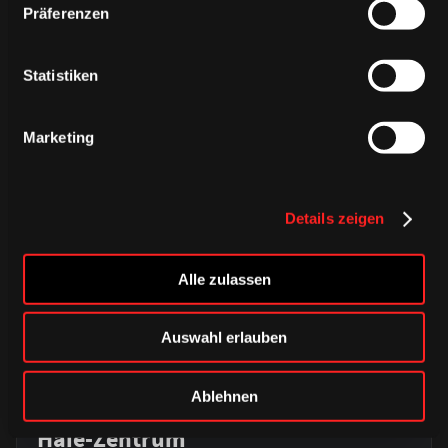
ÄHNLICHE NEWS
Präferenzen
Statistiken
Marketing
Details zeigen
Alle zulassen
Auswahl erlauben
DONNERSTAG, 06. AUGUST 2026
Alle Infos zum öffentlichen
Ablehnen
Trainingsauftakt am Sonntag im
Haie-Zentrum