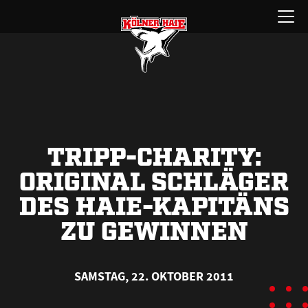
Zum
Menü
Inhalt
öffnen
springen
TRIPP-CHARITY:
ORIGINAL SCHLÄGER
DES HAIE-KAPITÄNS
ZU GEWINNEN
SAMSTAG, 22. OKTOBER 2011