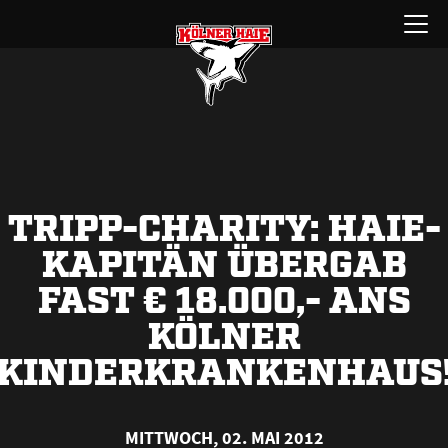
Zum
Menü
Inhalt
öffnen
springen
TRIPP-CHARITY: HAIE-
KAPITÄN ÜBERGAB
FAST € 18.000,- ANS
KÖLNER
KINDERKRANKENHAUS
MITTWOCH, 02. MAI 2012