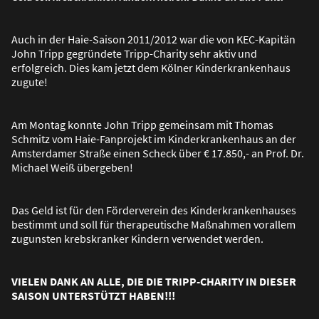
Auch in der Haie-Saison 2011/2012 war die von KEC-Kapitän
John Tripp gegründete Tripp-Charity sehr aktiv und
erfolgreich. Dies kam jetzt dem Kölner Kinderkrankenhaus
zugute!
Am Montag konnte John Tripp gemeinsam mit Thomas
Schmitz vom Haie-Fanprojekt im Kinderkrankenhaus an der
Amsterdamer Stra
ß
e einen Scheck über € 17.850,- an Prof. Dr.
Michael Wei
ß
übergeben!
Das Geld ist für den Förderverein des Kinderkrankenhauses
bestimmt und soll für therapeutische Ma
ß
nahmen vorallem
zugunsten krebskranker Kindern verwendet werden.
VIELEN DANK AN ALLE, DIE DIE TRIPP-CHARITY IN DIESER
SAISON UNTERSTÜTZT HABEN!!!