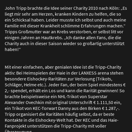
John Tripp brachte die Idee seiner Charity 2010 nach Köln: „Es
liegt mir sehr am Herzen, kranken Kindern zu helfen, die so
ein Schicksal haben. Leider musste ich selbst und auch meine
Familie mit dieser Krankheit schlimme Erfahrungen machen.“
Tripps Gro
ß
mutter war an Krebs verstorben, er selbst litt vor
einigen Jahren an Hautkrebs. „Ich danke allen Fans, die die
Charity auch in dieser Saison wieder so gro
ß
artig unterstützt
haben!“
Mit einer einfachen, aber genialen Idee ist die Tripp-Charity
aktiv: Bei Heimspielen der Haie in der LANXESS arena stehen
besondere Eishockey-Raritäten zur Verlosung (Trikots,
Schläger, Helme etc.). Jeder Fan, der beim Spiel mindestens €
2,- spendet, erhält ein Los und kann die Rarität gewinnen! So
brachte beispielsweise ein NHL-Trikot von Superstar
Alexander Ovechkin mit original Unterschrift € 1.111,50 ein,
ein Trikot von KEC-Torwart Danny aus den Birken € 1.287,-.
Tripp organisiert die Raritäten häufig selbst, da er beste
Kontakte in die Eishockey-Welt hat. Der KEC und das Haie-
Fanprojekt unterstützen die Tripp-Charity mit voller
Überzeugung.