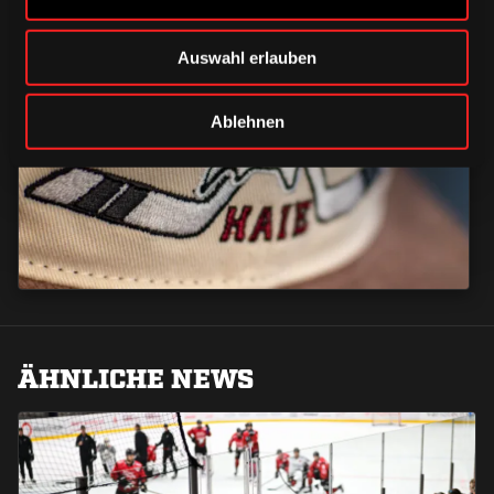
Auswahl erlauben
CAPS & CO
CAPS & CO
CAPS & CO
Ablehnen
ÄHNLICHE NEWS