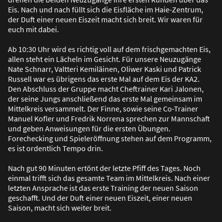
Eis. Nach und nach füllt sich die Eisfläche im Haie-Zentrum,
der Duft einer neuen Eiszeit macht sich breit. Wir waren für
euch mit dabei.
Ab 10:30 Uhr wird es richtig voll auf dem frischgemachten Eis,
allen steht ein Lächeln im Gesicht. Für unsere Neuzugänge
Nate Schnarr, Valtteri Kemiläinen, Oliwer Kaski und Patrick
Russell war es übrigens das erste Mal auf dem Eis der KA2.
Den Abschluss der Gruppe macht Cheftrainer Kari Jalonen,
der seine Jungs anschlie
ß
end das erste Mal gemeinsam im
Mittelkreis versammelt. Der Finne, sowie seine Co-Trainer
Manuel Kofler und Fredrik Norrena sprechen zur Mannschaft
und geben Anweisungen für die ersten Übungen.
Forechecking und Spieleröffnung stehen auf dem Programm,
es ist ordentlich Tempo drin.
Nach gut 90 Minuten ertönt der letzte Pfiff des Tages. Noch
einmal trifft sich das gesamte Team im Mittelkreis. Nach einer
letzten Ansprache ist das erste Training der neuen Saison
geschafft. Und der Duft einer neuen Eiszeit, einer neuen
Saison, macht sich weiter breit.