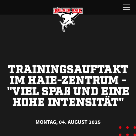
Zum
Menü
Inhalt
öffnen
springen
TRAININGSAUFTAKT
IM HAIE-ZENTRUM -
"VIEL SPA
ß
UND EINE
HOHE INTENSITÄT"
MONTAG, 04. AUGUST 2025