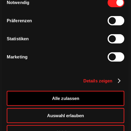
Notwendig
DONNERSTAG, 06. AUGUST 2026
Präferenzen
Verbunden auf jedem Weg – unser
Auswärtstrikot 2026/2027
Statistiken
HAIEstore
Saison 2026/2027
Marketing
Details zeigen
Alle zulassen
Auswahl erlauben