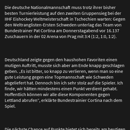
Die deutsche Nationalmannschaft muss trotz ihrer bisher
besten Turnierleistung auf den zweiten Gruppensieg bei der
IIHF Eishockey Weltmeisterschaft in Tschechien warten: Gegen
den Weltranglisten-Ersten Schweden unterlag das Team von
Bundestrainer Pat Cortina am Donnerstagabend vor 16.137
Zuschauern in der 02 Arena von Prag mit 3:4 (1:2, 1:0, 1:2).
Deutschland zeigte gegen den haushohen Favoriten einen
mutigen Auftritt, musste sich aber am Ende knapp geschlagen
geben. „Es ist bitter, so knapp zu verlieren, wenn man so eine
gute Leistung gegen eine Topmannschaft wie Schweden
abgeliefert hat. Dennoch bin ich sehr stolz auf die Spieler. Ich
finde, wir hätten mindestens einen Punkt verdient gehabt.
Hoffentlich können wir alle diese Komponenten gegen
Lettland abrufen“, erklärte Bundestrainier Cortina nach dem
Spiel.
Die nächste Chance auf Punkte bietet sich bereits am heutigen