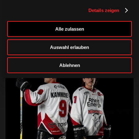
Alle Infos zum öffentlichen
Trainingsauftakt am Sonntag im
Details zeigen
Haie-Zentrum
Alle zulassen
Saison 2026/2027
Auswahl erlauben
Ablehnen