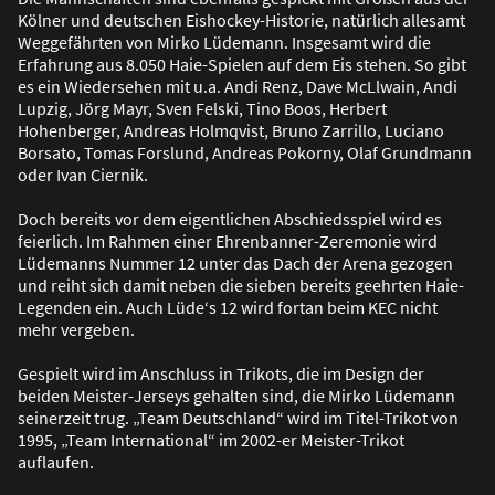
Kölner und deutschen Eishockey-Historie, natürlich allesamt
Weggefährten von Mirko Lüdemann. Insgesamt wird die
Erfahrung aus 8.050 Haie-Spielen auf dem Eis stehen. So gibt
es ein Wiedersehen mit u.a. Andi Renz, Dave McLlwain, Andi
Lupzig, Jörg Mayr, Sven Felski, Tino Boos, Herbert
Hohenberger, Andreas Holmqvist, Bruno Zarrillo, Luciano
Borsato, Tomas Forslund, Andreas Pokorny, Olaf Grundmann
oder Ivan Ciernik.
Doch bereits vor dem eigentlichen Abschiedsspiel wird es
feierlich. Im Rahmen einer Ehrenbanner-Zeremonie wird
Lüdemanns Nummer 12 unter das Dach der Arena gezogen
und reiht sich damit neben die sieben bereits geehrten Haie-
Legenden ein. Auch Lüde‘s 12 wird fortan beim KEC nicht
mehr vergeben.
Gespielt wird im Anschluss in Trikots, die im Design der
beiden Meister-Jerseys gehalten sind, die Mirko Lüdemann
seinerzeit trug. „Team Deutschland“ wird im Titel-Trikot von
1995, „Team International“ im 2002-er Meister-Trikot
auflaufen.