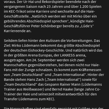
voraus. Der Ur-Hai und Rekordspieler beendete nach der
vergangenen Saison nach 23 Jahren und über 1.200 Spielen
im KEC-Trikot seine Karriere und wechselte auf die Haie-
Geschäftsstelle. „Natürlich werden wir mit Mirko über ein
gebührendes Abschiedsspiel sprechen“, kündigte Haie-
Geschäftsführer Peter Schönberger bereits zu „Lüde‘s“
Karriereende an.
Seitdem liefen hinter den Kulissen die Vorbereitungen. Das
Ziel: Mirko Lüdemann bekommt das grö
ß
te Abschiedsspiel
der deutschen Eishockey-Geschichte. Und natürlich wird das
in der grö
ß
ten Arena Europas, der LANXESS arena,
ausgetragen. Am 24. September werden sich zwei
Mannschaften gegenüberstehen, bei denen nicht nur Haie-
Fans mit der Zunge schnalzen. Es kommt zum Kräftemessen
von „Team Deutschland“ und „Team International“. Hinter der
Bande stehen Hans Zach („Team International“) sowie für
„Team Deutschland“ das Gespann Rainer Mann (Lüdemanns
Trainer aus Wei
ß
wasser) und Bernd Haake (lange Jahre Co-
Trainer der Haie und seinerzeit mitverantwortlich für den
Transfer Lüdemanns zum KEC).
Die Mannschaften sind ebenfalls gespickt mit Grö
ß
en aus der