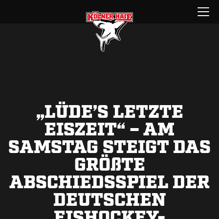
Zum
Menü
Inhalt
öffnen
springen
„LÜDE’S LETZTE
EISZEIT“ – AM
SAMSTAG STEIGT DAS
GRÖ
ß
TE
ABSCHIEDSSPIEL DER
DEUTSCHEN
EISHOCKEY-