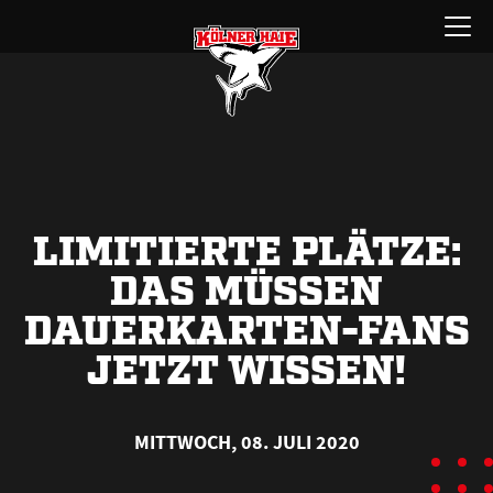
Zum
Menü
Inhalt
öffnen
springen
LIMITIERTE PLÄTZE:
DAS MÜSSEN
DAUERKARTEN-FANS
JETZT WISSEN!
MITTWOCH, 08. JULI 2020