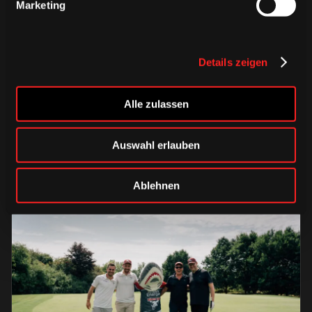
Marketing
Details zeigen
DONNERSTAG, 06. AUGUST 2026
Verbunden auf jedem Weg – unser
Alle zulassen
Auswärtstrikot 2026/2027
Auswahl erlauben
HAIEstore
Saison 2026/2027
Ablehnen