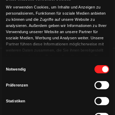
CAPS & CO
CAPS & CO
Wir verwenden Cookies, um Inhalte und Anzeigen zu
personalisieren, Funktionen für soziale Medien anbieten
zu können und die Zugriffe auf unsere Website zu
analysieren. Außerdem geben wir Informationen zu Ihrer
Verwendung unserer Website an unsere Partner für
soziale Medien, Werbung und Analysen weiter. Unsere
Partner führen diese Informationen möglicherweise mit
weiteren Daten zusammen, die Sie ihnen bereitgestellt
haben oder die sie im Rahmen Ihrer Nutzung der Dienste
ÄHNLICHE NEWS
gesammelt haben.
Einwilligungsauswahl
Notwendig
Präferenzen
Statistiken