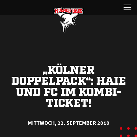
Zum
Menü
Inhalt
öffnen
springen
„KÖLNER
DOPPELPACK“: HAIE
UND FC IM KOMBI-
TICKET!
MITTWOCH, 22. SEPTEMBER 2010