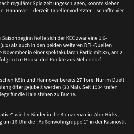
nach regulärer Spielzeit ungeschlagen, konnte sieben
 Hannover – derzeit Tabellenvorletzter – schaffte vier
Zu Saisonbeginn holte sich der KEC zwar eine 1:6-
6:0) als auch in den beiden weiteren DEL-Duellen
e November in einer spektakulären Partie mit 8:6, am 2.
folg im Ice House drei Punkte aus Mellendorf.
ischen Köln und Hannover bereits 27 Tore. Nur im Duell
lang öfter gejubelt werden (30 Mal). Seit 1994 trafen
ege für die Haie stehen zu Buche.
ative“ wieder Kinder in die Kölnarena ein. Alex Hicks,
g um 16 Uhr die „Au
ß
enwohngruppe 1“ in der Kasinostr.