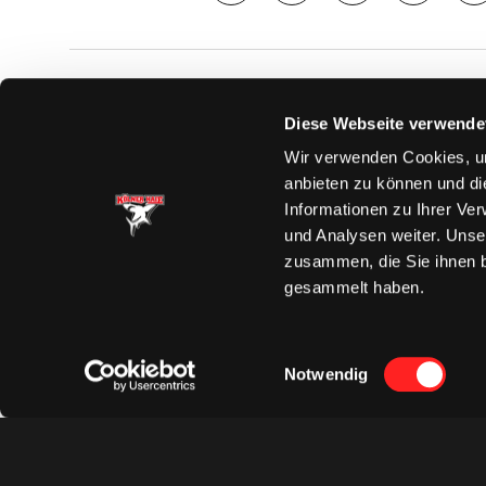
SAISON
TICKE
Diese Webseite verwende
News
Ticketshop
Wir verwenden Cookies, um
Videos
Tageskarte
anbieten zu können und di
Team
Dauerkarte
Informationen zu Ihrer Ve
Spielplan
Verkaufsste
und Analysen weiter. Unse
Tabelle
Vorverkauf
zusammen, die Sie ihnen b
Statistik
VIP-Tickets
gesammelt haben.
Charity-Dau
Einwilligungsauswahl
Notwendig
Datenschut