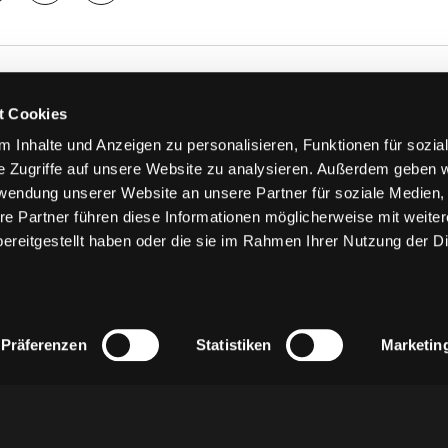
TS
FANS
t Cookies
FAQ
 Inhalte und Anzeigen zu personalisieren, Funktionen für sozia
n
Ab aufs Eis!
e Zugriffe auf unsere Website zu analysieren. Außerdem geben w
n
HAIE KIDS CLUB
rwendung unserer Website an unsere Partner für soziale Medien
llen
Engagement
re Partner führen diese Informationen möglicherweise mit weite
stermine
Goldenen Haie
ereitgestellt haben oder die sie im Rahmen Ihrer Nutzung der D
 & Logen
Geschichte
erkarte
Fanprojekt
Trikotnummer-Historie
Präferenzen
Statistiken
Marketin
z
AGB
Impressum
Kontakt