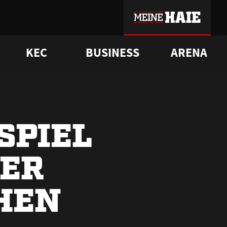
KEC
BUSINESS
ARENA
sgrü
mmer-Historie
pporter Club
Vorverkaufstermine
ß
e
FAQ
Geschichte
Service
SPIEL
ER
HEN