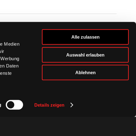
BUSINESS
Alle zulassen
Ihre Ansprechpartner
le Medien
VIP-Tickets & Logen
ir
Auswahl erlauben
Partner
, Werbung
BISSness Club
ren Daten
Supporter Club
Ablehnen
ienste
g
Details zeigen
Presse