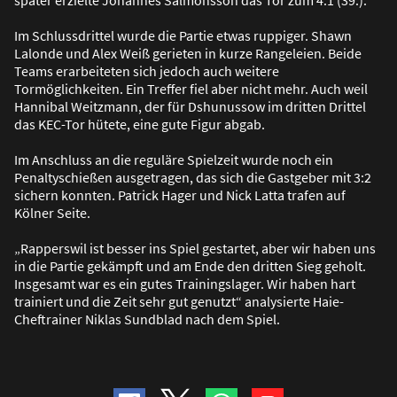
später erzielte Johannes Salmonsson das Tor zum 4:1 (39.).
Im Schlussdrittel wurde die Partie etwas ruppiger. Shawn
Lalonde und Alex Wei
ß
gerieten in kurze Rangeleien. Beide
Teams erarbeiteten sich jedoch auch weitere
Tormöglichkeiten. Ein Treffer fiel aber nicht mehr. Auch weil
Hannibal Weitzmann, der für Dshunussow im dritten Drittel
das KEC-Tor hütete, eine gute Figur abgab.
Im Anschluss an die reguläre Spielzeit wurde noch ein
Penaltyschie
ß
en ausgetragen, das sich die Gastgeber mit 3:2
sichern konnten. Patrick Hager und Nick Latta trafen auf
Kölner Seite.
„Rapperswil ist besser ins Spiel gestartet, aber wir haben uns
in die Partie gekämpft und am Ende den dritten Sieg geholt.
Insgesamt war es ein gutes Trainingslager. Wir haben hart
trainiert und die Zeit sehr gut genutzt“ analysierte Haie-
Cheftrainer Niklas Sundblad nach dem Spiel.