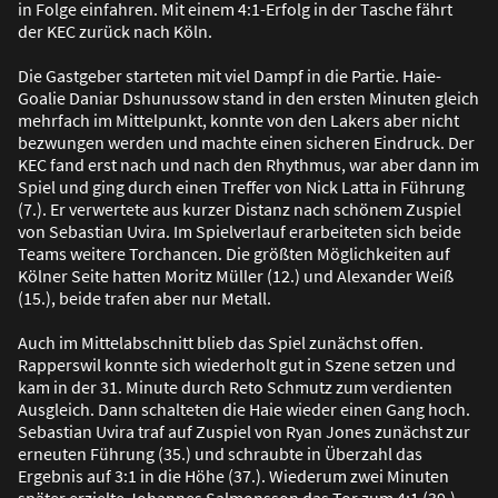
in Folge einfahren. Mit einem 4:1-Erfolg in der Tasche fährt
der KEC zurück nach Köln.
Die Gastgeber starteten mit viel Dampf in die Partie. Haie-
Goalie Daniar Dshunussow stand in den ersten Minuten gleich
mehrfach im Mittelpunkt, konnte von den Lakers aber nicht
bezwungen werden und machte einen sicheren Eindruck. Der
KEC fand erst nach und nach den Rhythmus, war aber dann im
Spiel und ging durch einen Treffer von Nick Latta in Führung
(7.). Er verwertete aus kurzer Distanz nach schönem Zuspiel
von Sebastian Uvira. Im Spielverlauf erarbeiteten sich beide
Teams weitere Torchancen. Die grö
ß
ten Möglichkeiten auf
Kölner Seite hatten Moritz Müller (12.) und Alexander Wei
ß
(15.), beide trafen aber nur Metall.
Auch im Mittelabschnitt blieb das Spiel zunächst offen.
Rapperswil konnte sich wiederholt gut in Szene setzen und
kam in der 31. Minute durch Reto Schmutz zum verdienten
Ausgleich. Dann schalteten die Haie wieder einen Gang hoch.
Sebastian Uvira traf auf Zuspiel von Ryan Jones zunächst zur
erneuten Führung (35.) und schraubte in Überzahl das
Ergebnis auf 3:1 in die Höhe (37.). Wiederum zwei Minuten