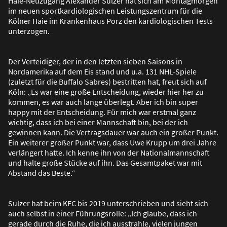
Haie-Neuzugang Alexander Sulzer hat sich am Montagmorgen
im neuen sportkardiologischen Leistungszentrum für die
Kölner Haie im Krankenhaus Porz den kardiologischen Tests
unterzogen.
Der Verteidiger, der in den letzten sieben Saisons in
Nordamerika auf dem Eis stand und u.a. 131 NHL-Spiele
(zuletzt für die Buffalo Sabres) bestritten hat, freut sich auf
Köln: „Es war eine gro
ß
e Entscheidung, wieder hier her zu
kommen, es war auch lange überlegt. Aber ich bin super
happy mit der Entscheidung. Für mich war erstmal ganz
wichtig, dass ich bei einer Mannschaft bin, bei der ich
gewinnen kann. Die Vertragsdauer war auch ein gro
ß
er Punkt.
Ein weiterer gro
ß
er Punkt war, dass Uwe Krupp um drei Jahre
verlängert hatte. Ich kenne ihn von der Nationalmannschaft
und halte gro
ß
e Stücke auf ihn. Das Gesamtpaket war mit
Abstand das Beste.“
Sulzer hat beim KEC bis 2019 unterschrieben und sieht sich
auch selbst in einer Führungsrolle: „Ich glaube, dass ich
gerade durch die Ruhe, die ich ausstrahle, vielen jungen